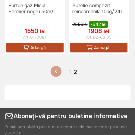
Furtun gaz Micul
Butelie compozit
Fermier negru 50m/l
reincarcabila 10kg/24L
2550
lei
-642
lei
1550
1908
lei
lei
Art:
GF-0087
Art:
DZ-CB105
Adaugă
Adaugă
1
2
Abonați-vă pentru buletine informative
Primiți actualizări prin e-mail despre cele mai recente produse
și oferte