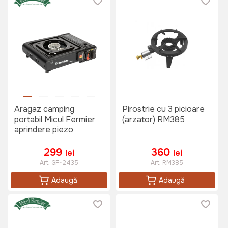
Aragaz camping
Pirostrie cu 3 picioare
portabil Micul Fermier
(arzator) RM385
aprindere piezo
299
360
lei
lei
Art:
GF-2435
Art:
RM385
Adaugă
Adaugă