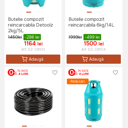
Butelie compozit
Butelie compozit
reincarcabila Detoolz
reincarcabila 6kg/14L
2kg/5L
1450
lei
-286
lei
1999
lei
-499
lei
1164
1500
lei
lei
Art:
DZ-CB103
Art:
DZ-CB104
Adaugă
Adaugă
Reduceri