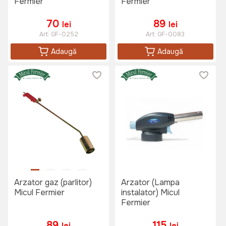
Fermier
Fermier
70
89
lei
lei
Art:
GF-0252
Art:
GF-0083
Adaugă
Adaugă
Arzator gaz (parlitor)
Arzator (Lampa
Micul Fermier
instalator) Micul
Fermier
89
115
lei
lei