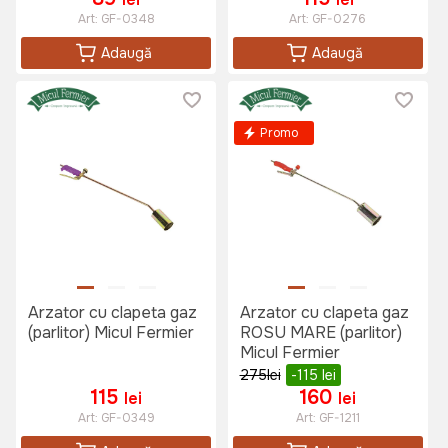
Art:
GF-0348
Art:
GF-0276
Adaugă
Adaugă
Promo
Arzator cu clapeta gaz
Arzator cu clapeta gaz
(parlitor) Micul Fermier
ROSU MARE (parlitor)
Micul Fermier
275
lei
-115
lei
115
160
lei
lei
Art:
GF-0349
Art:
GF-1211