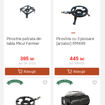
Pirostrie patrata din
Pirostrie cu 3 picioare
tabla Micul Fermier
(arzator) RM495
395
445
lei
lei
Art:
GF-1700
Art:
RM495
Adaugă
Adaugă