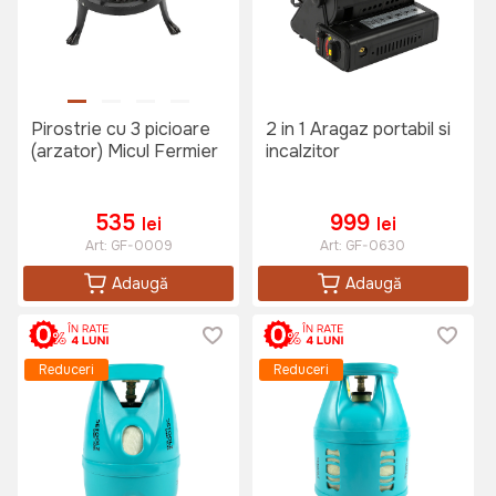
Pirostrie cu 3 picioare
2 in 1 Aragaz portabil si
(arzator) Micul Fermier
incalzitor
535
999
lei
lei
Art:
GF-0009
Art:
GF-0630
Adaugă
Adaugă
Reduceri
Reduceri