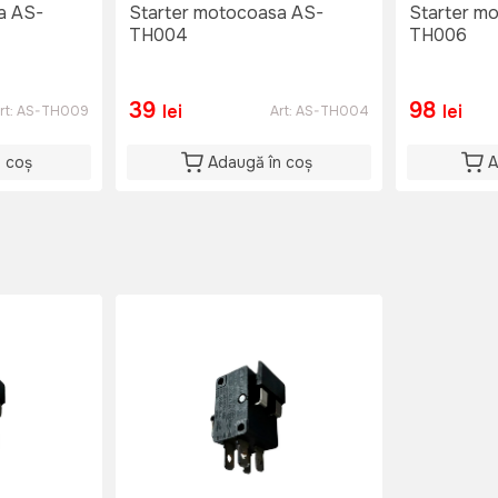
a AS-
Starter motocoasa AS-
Starter m
TH004
TH006
39
98
lei
lei
rt:
AS-TH009
Art:
AS-TH004
n coș
Adaugă în coș
A