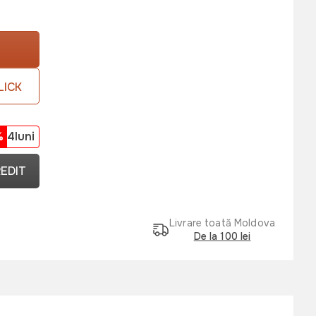
LICK
%
4luni
REDIT
Livrare toată Moldova
De la 100 lei