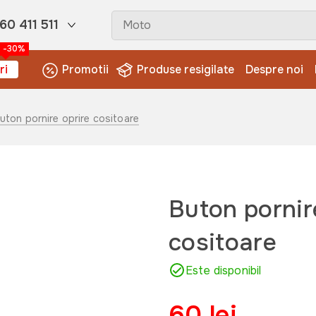
60 411 511
-30%
ri
Promotii
Produse resigilate
Despre noi
Buton pornire oprire cositoare
Buton pornir
cositoare
Este disponibil
60 lei