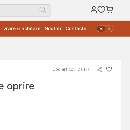
Livrare și achitare
Noutăți
Contacte
RO
RU
ZL67
Cod articol:
e oprire