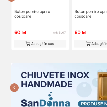
Lu-Vi: 08:00-18:00
Si: 08:00 - 15:00
Buton pornire oprire
Buton pornire opri
Du: 08:00 - 15:00
cositoare
cositoare
60
60
lei
lei
Art:
ZL67
Adaugă în coș
Adaugă î