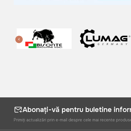
Abonați-vă pentru buletine info
Primiți actualizări prin e-mail despre cele mai recente produs