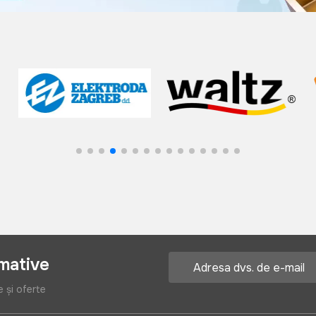
rmative
e și oferte