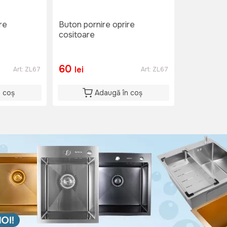
re
Buton pornire oprire
cositoare
60
lei
Art:
ZL67
Art:
ZL67
n coș
Adaugă în coș