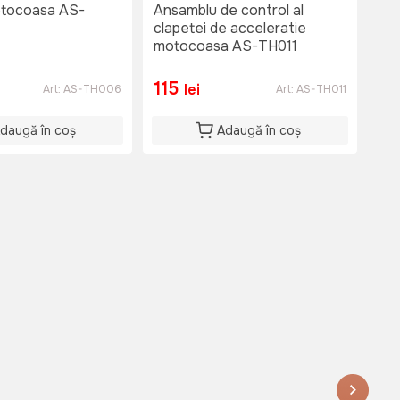
otocoasa AS-
Ansamblu de control al
Ans
clapetei de acceleratie
cla
motocoasa AS-TH011
mo
115
11
lei
Art:
AS-TH006
Art:
AS-TH011
daugă în coș
Adaugă în coș