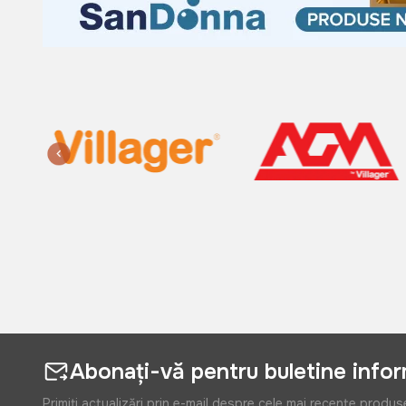
Abonați-vă pentru buletine info
Primiți actualizări prin e-mail despre cele mai recente produs