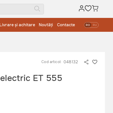
Livrare și achitare
Noutăți
Contacte
RO
RU
048132
Cod articol:
electric ET 555