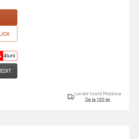
LICK
%
4luni
REDIT
Livrare toată Moldova
De la 100 lei