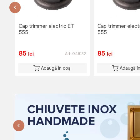
Nu e disponibil
Lu-Vi: 08:00-18:00
Si: 08:00 - 15:00
Du: 08:00 - 15:00
Cap trimmer electric ET
Cap trimmer elect
555
555
85
85
lei
lei
Art:
048132
Adaugă în coș
Adaugă î