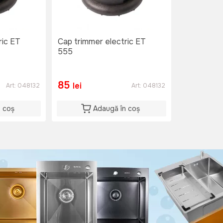
ric ET
Cap trimmer electric ET
555
85
lei
Art:
048132
Art:
048132
n coș
Adaugă în coș