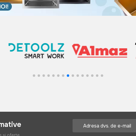
rmative
e și oferte