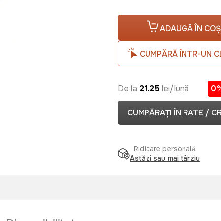
ADAUGĂ ÎN COȘ
CUMPĂRĂ ÎNTR-UN C
De la
21.25
lei/lună
0
CUMPĂRAȚI ÎN RATE / C
Ridicare personală
Astăzi sau mai târziu