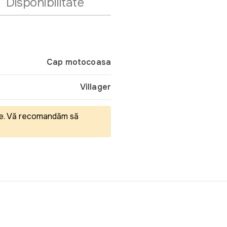
Disponibilitate
Cap motocoasa
Villager
eale. Vă recomandăm să