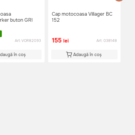
coasa
Cap motocoasa Villager BC
Ca
ker buton GRI
152
17
i
195
155
1
lei
Art:
VOR82093
Art:
038148
daugă în coș
Adaugă în coș