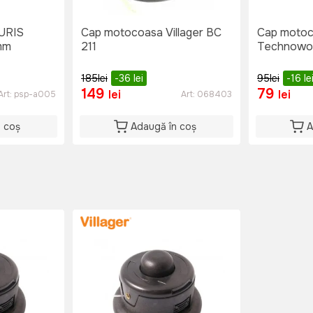
URIS
Cap motocoasa Villager BC
Cap moto
 mm
211
Technowor
185
lei
-36
lei
95
lei
-16
le
149
79
lei
lei
Art:
psp-a005
Art:
068403
n coș
Adaugă în coș
A