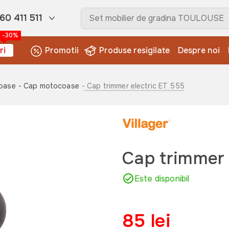
60 411 511
-30%
ri
Promotii
Produse resigilate
Despre noi
coase
- Cap motocoase
- Cap trimmer electric ET 555
Cap trimmer 
Este disponibil
85 lei