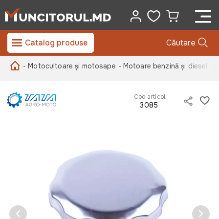
Catalog produse
Căutare
- Motocultoare și motosape
- Motoare benzină și diesel
- 
Cod articol:
3085