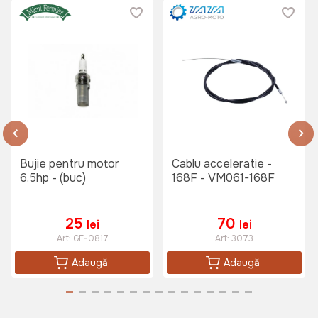
Bujie pentru motor
Cablu acceleratie -
6.5hp - (buc)
168F - VM061-168F
25
70
lei
lei
Art:
GF-0817
Art:
3073
Adaugă
Adaugă