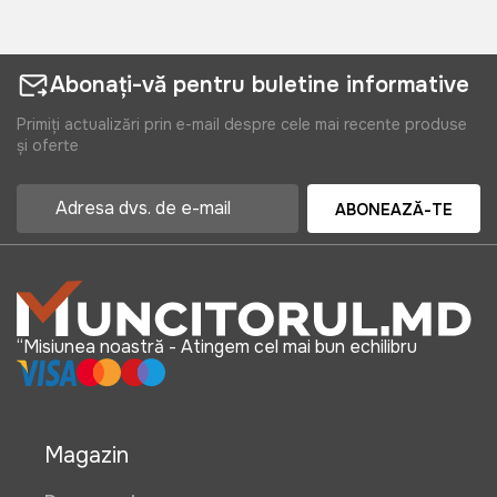
Abonați-vă pentru buletine informative
Primiți actualizări prin e-mail despre cele mai recente produse
și oferte
ABONEAZĂ-TE
“Misiunea noastră - Atingem cel mai bun echilibru
Magazin