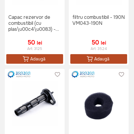
Capac rezervor de
filtru combustibil - 190N
combustibil (cu
VM043-190N
plas\u00c4\u0083) -
178F VM0003-178F
50
50
lei
lei
Art:
3125
Art:
3524
Adaugă
Adaugă