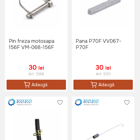
Pin freza motosapa
Pana P70F VV067-
156F VM-068-156F
P70F
30
30
lei
lei
Art:
1388
Art:
5151
Adaugă
Adaugă