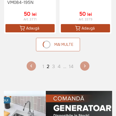
VM084-195N
50
50
lei
lei
Art:
3771
Art:
3379
Adaugă
Adaugă
MAI MULTE
1
2
3
4
...
14