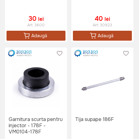
30
40
lei
lei
Art:
3600
Art:
30923
Adaugă
Adaugă
Garnitura scurta pentru
Tija supape 186F
injector - 178F -
VM0104-178F