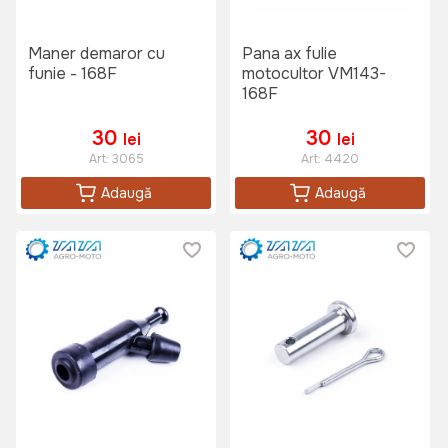
Maner demaror cu
Pana ax fulie
funie - 168F
motocultor VM143-
168F
30
30
lei
lei
Art:
3065
Art:
4420
Adaugă
Adaugă