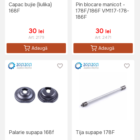
Capac bujie (liulika)
Pin blocare manicot -
168F
178F/186F VM117-178-
186F
30
30
lei
lei
Art:
2179
Art:
2471
Adaugă
Adaugă
Palarie supapa 168f
Tija supape 178F