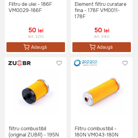
Filtru de ulei - 186F
Element filtru curatare
VM0029-186F
fina - 178F VM0011-
178F
50
50
lei
lei
Art:
3210
Art:
3160
Adaugă
Adaugă
filtru combustibil
Filtru combustibil -
(original ZUBR) - 195N
180N VM043-180N