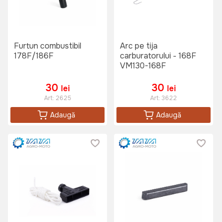
Furtun combustibil
Arc pe tija
178F/186F
carburatorului - 168F
VM130-168F
30
30
lei
lei
Art:
2625
Art:
3622
Adaugă
Adaugă