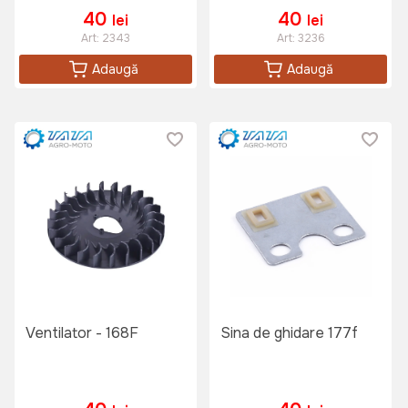
40
40
lei
lei
Art:
2343
Art:
3236
Adaugă
Adaugă
Ventilator - 168F
Sina de ghidare 177f