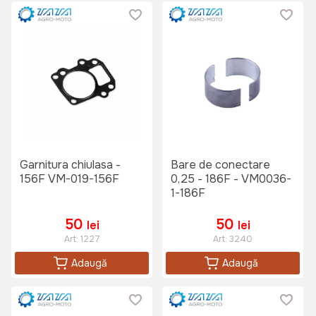
Garnitura chiulasa -
Bare de conectare
156F VM-019-156F
0,25 - 186F - VM0036-
1-186F
50
50
lei
lei
Art:
1227
Art:
3240
Adaugă
Adaugă