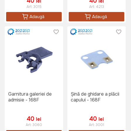
40
40
lei
lei
Art:
3015
Art:
4213
Adaugă
Adaugă
Garnitura galeriei de
Șină de ghidare a plăcii
admisie - 168F
capului - 168F
40
40
lei
lei
Art:
3060
Art:
3001