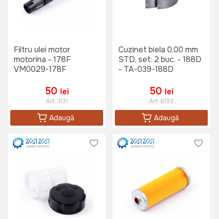
Filtru ulei motor
Cuzinet biela 0,00 mm
motorina - 178F
STD, set: 2 buc. - 188D
VM0029-178F
- TA-039-188D
50
50
lei
lei
Art:
3131
Art:
6193
Adaugă
Adaugă