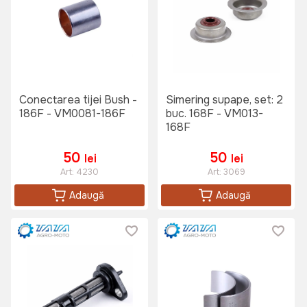
Conectarea tijei Bush -
Simering supape, set: 2
186F - VM0081-186F
buc. 168F - VM013-
168F
50
50
lei
lei
Art:
4230
Art:
3069
Adaugă
Adaugă