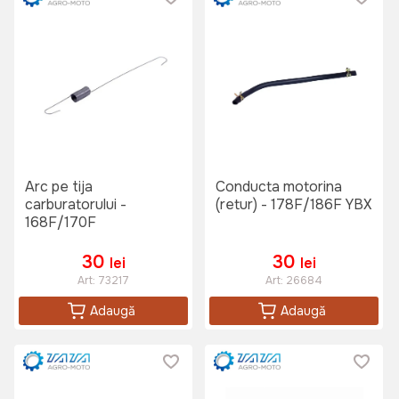
Arc pe tija
Conducta motorina
carburatorului -
(retur) - 178F/186F YBX
168F/170F
30
30
lei
lei
Art:
73217
Art:
26684
Adaugă
Adaugă