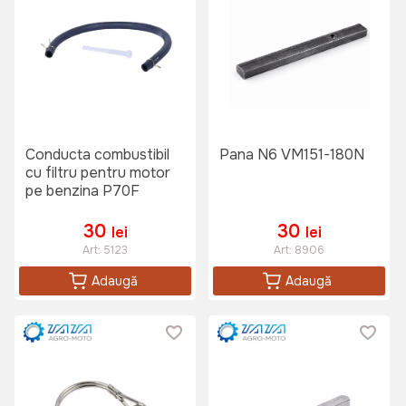
Conducta combustibil
Pana N6 VM151-180N
cu filtru pentru motor
pe benzina P70F
30
30
lei
lei
Art:
5123
Art:
8906
Adaugă
Adaugă