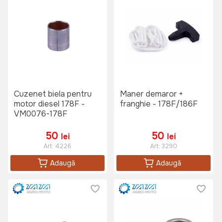
Cuzenet biela pentru
Maner demaror +
motor diesel 178F -
franghie - 178F/186F
VM0076-178F
50
50
lei
lei
Art:
4226
Art:
3290
Adaugă
Adaugă