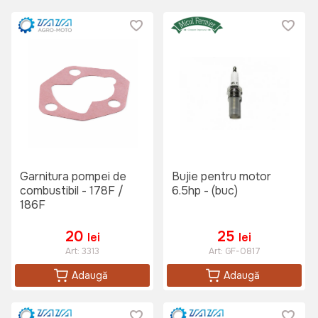
Garnitura pompei de
Bujie pentru motor
combustibil - 178F /
6.5hp - (buc)
186F
20
25
lei
lei
Art:
3313
Art:
GF-0817
Adaugă
Adaugă