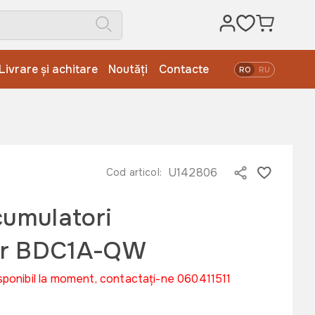
Livrare și achitare
Noutăți
Contacte
RO
RU
U142806
Cod articol:
cumulatori
er BDC1A-QW
sponibil la moment, contactați-ne 060411511