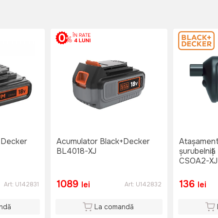
+Decker
Acumulator Black+Decker
Atașament
BL4018-XJ
șurubelniț
CSOA2-XJ
1089
136
lei
lei
Art:
U142831
Art:
U142832
ndă
La comandă