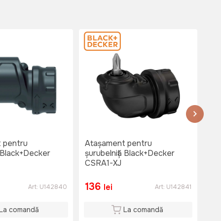
 pentru
Atașament pentru
Ac
ă Black+Decker
șurubelniță Black+Decker
BL
CSRA1-XJ
136
6
lei
Art:
U142840
Art:
U142841
La comandă
La comandă