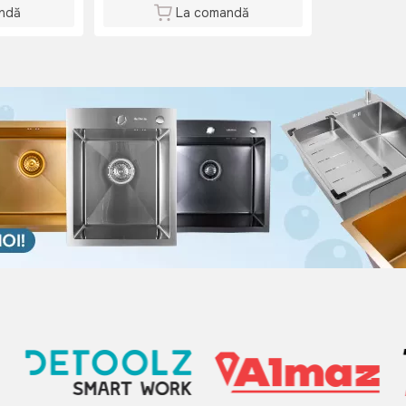
ndă
La comandă