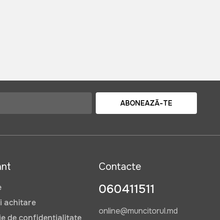
ABONEAZĂ-TE
ant
Contacte
060411511
e
i achitare
online@muncitorul.md
e de confidențialitate