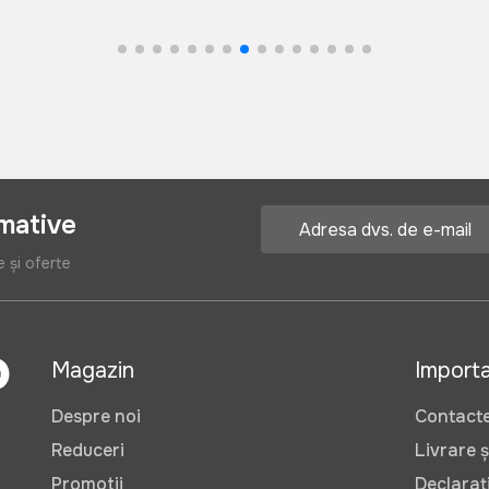
rmative
e și oferte
Magazin
Import
Despre noi
Contact
Reduceri
Livrare ș
Promotii
Declarați