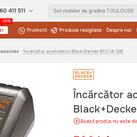
60 411 511
-30%
ri
Promotii
Produse resigilate
Despre noi
cessories
- Încărcător acumulatori Black+Decker BDC1A-QW
Încărcător a
Black+Deck
Acest produs nu este di