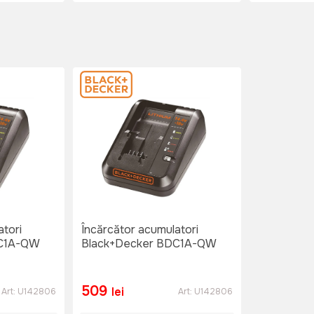
atori
Încărcător acumulatori
DC1A-QW
Black+Decker BDC1A-QW
509
lei
Art:
U142806
Art:
U142806