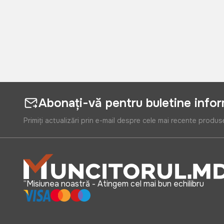
Abonați-vă pentru buletine info
Primiți actualizări prin e-mail despre cele mai recente produs
“Misiunea noastră - Atingem cel mai bun echilibru