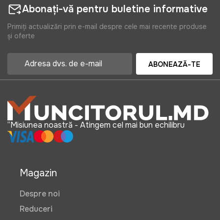
Abonați-vă pentru buletine informative
Primiți actualizări prin e-mail despre cele mai recente produse
și oferte
ABONEAZĂ-TE
“Misiunea noastră - Atingem cel mai bun echilibru
Magazin
Despre noi
Reduceri