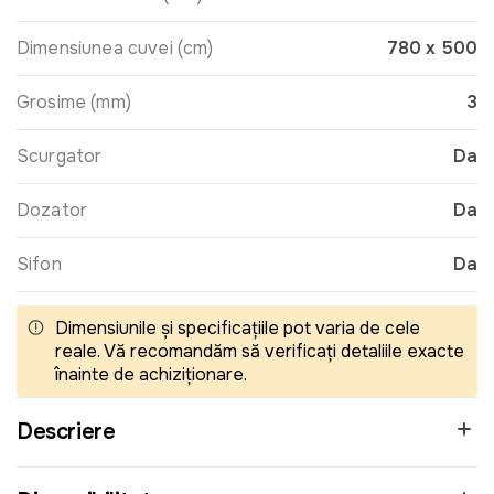
Dimensiunea cuvei (cm)
780 x 500
Grosime (mm)
3
Scurgator
Da
Dozator
Da
Sifon
Da
Dimensiunile și specificațiile pot varia de cele
reale. Vă recomandăm să verificați detaliile exacte
înainte de achiziționare.
Descriere