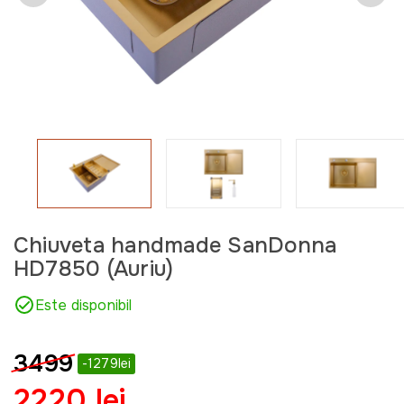
Chiuveta handmade SanDonna
HD7850 (Auriu)
Este disponibil
3499
-1279lei
2220 lei