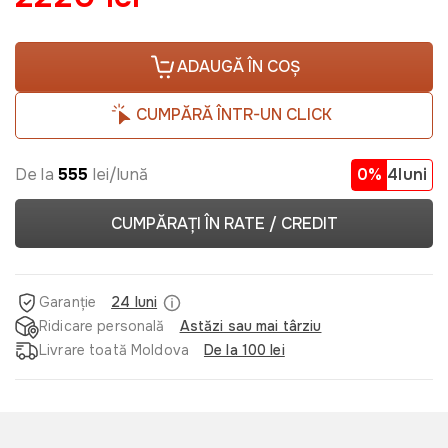
ADAUGĂ ÎN COȘ
CUMPĂRĂ ÎNTR-UN CLICK
De la
555
lei/lună
0%
4luni
CUMPĂRAȚI ÎN RATE / CREDIT
Garanție
24 luni
Ridicare personală
Astăzi sau mai târziu
Livrare toată Moldova
De la 100 lei