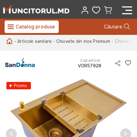
Catalog produse
Căutare
- Articole sanitare
- Chiuvete din inox Premium
- Chiuveta
Cod articol:
VOR57928
Promo