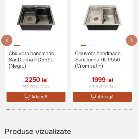
Chiuveta handmade
Chiuveta handmade
SanDonna HD5550
SanDonna HD5550
(Negru)
(Crom satin)
2250
1999
lei
lei
Art:
VOR57925
Art:
VOR57923
Adaugă
Adaugă
Produse vizualizate