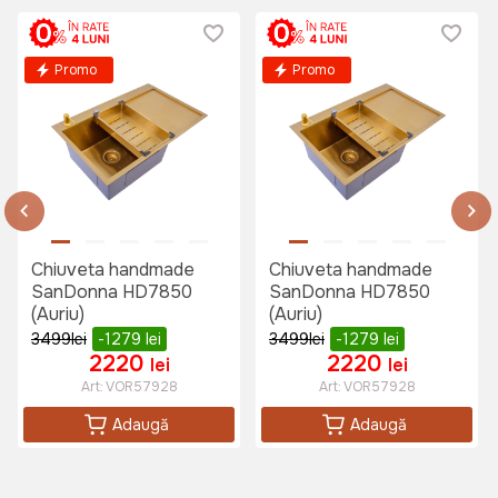
Promo
Promo
Chiuveta handmade
Chiuveta handmade
SanDonna HD7850
SanDonna HD7850
(Auriu)
(Auriu)
3499
lei
-1279
lei
3499
lei
-1279
lei
2220
2220
lei
lei
Art:
VOR57928
Art:
VOR57928
Adaugă
Adaugă