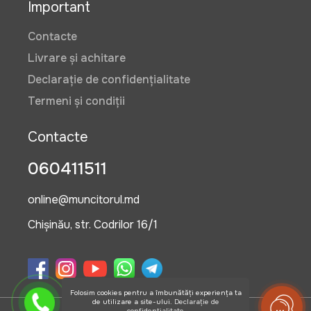
Important
Contacte
Livrare și achitare
Declarație de confidențialitate
Termeni și condiții
Contacte
060411511
online@muncitorul.md
Chișinău, str. Codrilor 16/1
Folosim cookies pentru a îmbunătăți experiența ta
de utilizare a site-ului.
Declarație de
confidențialitate