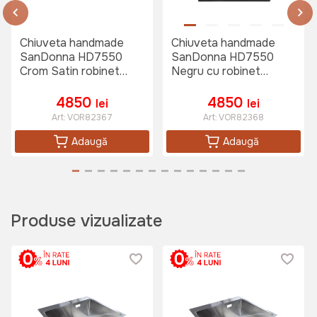
Chiuveta handmade
Chiuveta handmade
SanDonna HD7550
SanDonna HD7550
Crom Satin robinet
Negru cu robinet
cascadă reglabil
cascadă reglabil
4850
4850
lei
lei
Art:
VOR82367
Art:
VOR82368
Adaugă
Adaugă
Produse vizualizate