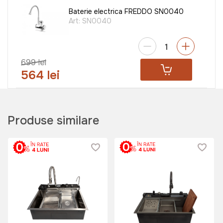
Baterie electrica FREDDO SN0040
Art:
SN0040
699 lei
564 lei
Baterie electrica FREDDO SN0030
Produse similare
Art:
SN0030
549 lei