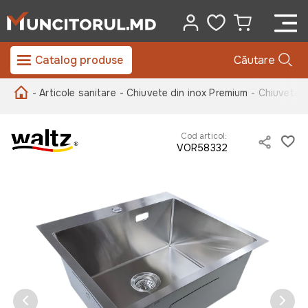
Catalog produse
Căutare
- Articole sanitare
- Chiuvete din inox Premium
- Chiuveta 
Cod articol:
VOR58332