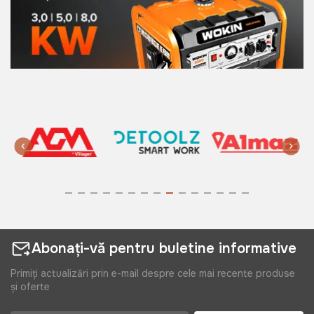
Abonați-vă pentru buletine informative
Primiți actualizări prin e-mail despre cele mai recente produse
și oferte