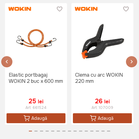
Elastic portbagaj
Clema cu arc WOKIN
WOKIN 2 buc x 600 mm
220 mm
25
26
lei
lei
Art:
661524
Art:
107009
Adaugă
Adaugă