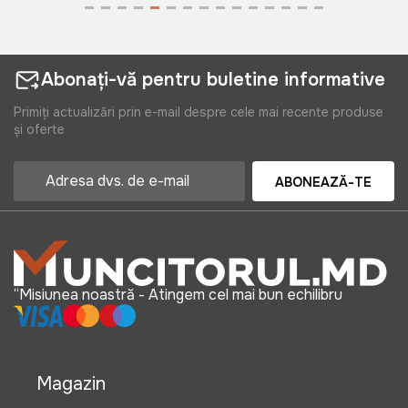
Abonați-vă pentru buletine informative
Primiți actualizări prin e-mail despre cele mai recente produse
și oferte
ABONEAZĂ-TE
“Misiunea noastră - Atingem cel mai bun echilibru
Magazin