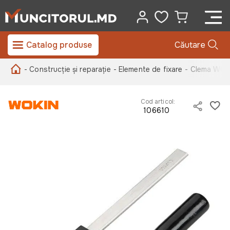
Catalog produse
Căutare
- Construcție și reparație
- Elemente de fixare
- Clema WO
Cod articol:
106610