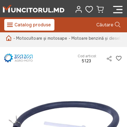
Catalog produse
Căutare
- Motocultoare și motosape
- Motoare benzină și diesel
- 
Cod articol:
5123