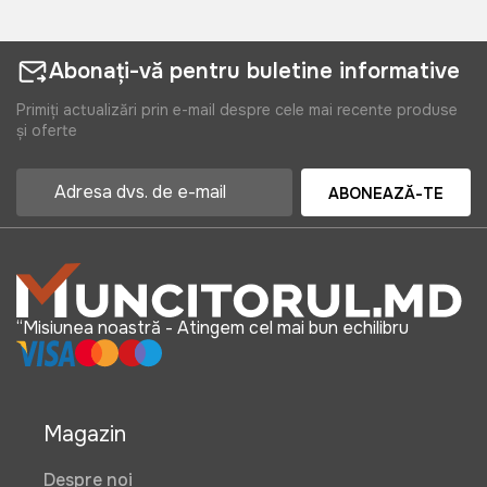
Abonați-vă pentru buletine informative
Primiți actualizări prin e-mail despre cele mai recente produse
și oferte
ABONEAZĂ-TE
“Misiunea noastră - Atingem cel mai bun echilibru
Magazin
Despre noi