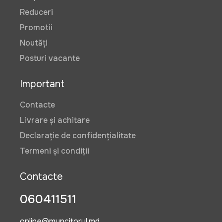
Reduceri
Promotii
Noutăți
Posturi vacante
Important
Contacte
Livrare și achitare
Declarație de confidențialitate
Termeni și condiții
Contacte
060411511
online@muncitorul.md