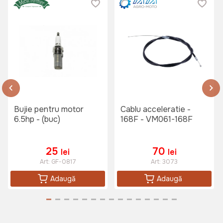
Bujie pentru motor
Cablu acceleratie -
6.5hp - (buc)
168F - VM061-168F
25
70
lei
lei
Art:
GF-0817
Art:
3073
Adaugă
Adaugă