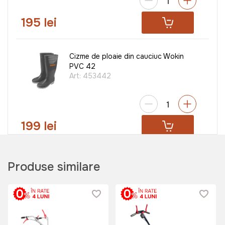
195 lei
Cizme de ploaie din cauciuc Wokin
PVC 42
Art:
453442
199 lei
Cizme de protectie din cauciuc
Produse similare
Wokin 43 (Industrial)
Art:
452343