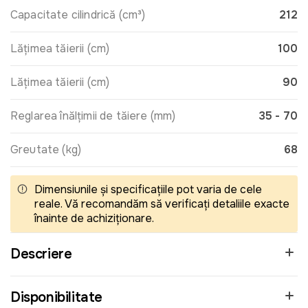
Capacitate cilindrică (cm³)
212
Lățimea tăierii (cm)
100
Lățimea tăierii (cm)
90
Reglarea înălțimii de tăiere (mm)
35 - 70
Greutate (kg)
68
Dimensiunile și specificațiile pot varia de cele
reale. Vă recomandăm să verificați detaliile exacte
înainte de achiziționare.
Descriere
Disponibilitate