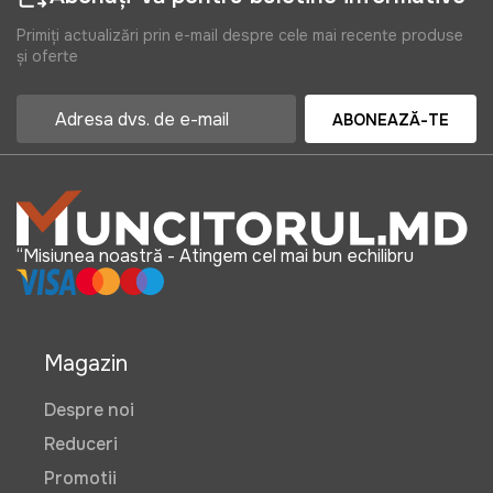
Primiți actualizări prin e-mail despre cele mai recente produse
și oferte
ABONEAZĂ-TE
“Misiunea noastră - Atingem cel mai bun echilibru
Magazin
Despre noi
Reduceri
Promotii