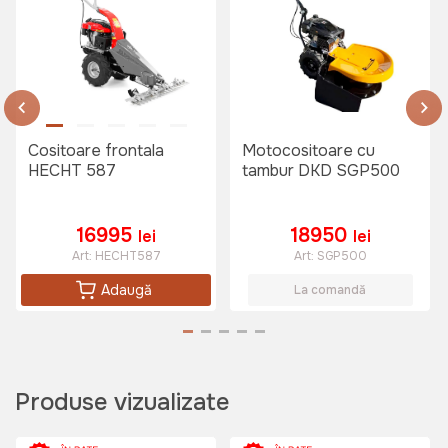
299 lei
Cositoare frontala
Motocositoare cu
HECHT 587
tambur DKD SGP500
16995
18950
lei
lei
Art:
HECHT587
Art:
SGP500
Adaugă
La comandă
Produse vizualizate