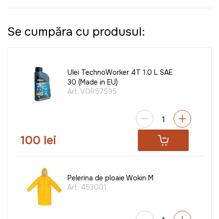
Se cumpăra cu produsul:
Ulei TechnoWorker 4T 1.0 L SAE
30 (Made in EU)
Art:
VOR57595
100 lei
Pelerina de ploaie Wokin M
Art:
453001