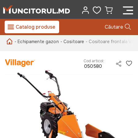
Catalog produse
Căutare
- Echipamente gazon
- Cositoare
- Cositoare frontala Vil
Cod articol:
050580