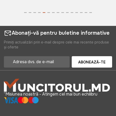
Abonați-vă pentru buletine informative
Primiți actualizări prin e-mail despre cele mai recente produse
și oferte
ABONEAZĂ-TE
“Misiunea noastră - Atingem cel mai bun echilibru