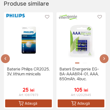
Produse similare
Baterie Philips CR2025,
Baterii Energenie EG-
3V, lithium minicells
BA-AAA8R4-01, AAA,
850mAh, 4buc.
25
105
lei
lei
Art:
10617873
Art:
U202945
Adaugă
Adaugă