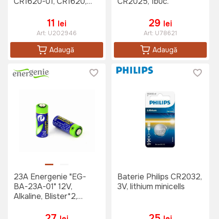
CR1620-01, CR1620,
CR2025, 1buc.
70mAh, 2buc.
11
29
lei
lei
Art:
U202946
Art:
U78621
Adaugă
Adaugă
23A Energenie "EG-
Baterie Philips CR2032,
BA-23A-01" 12V,
3V, lithium minicells
Alkaline, Blister*2,
(LRV08, 8LR23)
27
25
lei
lei