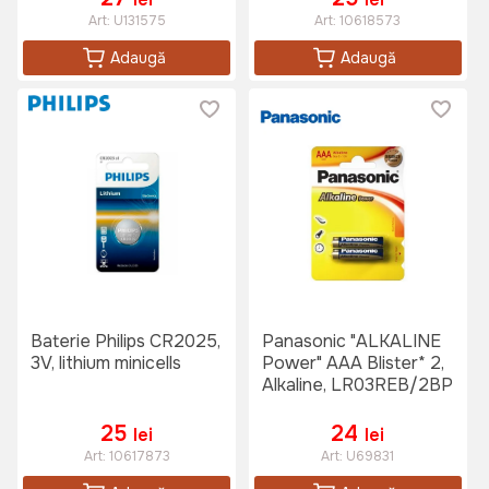
Art:
U131575
Art:
10618573
Adaugă
Adaugă
Baterie Philips CR2025,
Panasonic "ALKALINE
3V, lithium minicells
Power" AAA Blister* 2,
Alkaline, LR03REB/2BP
25
24
lei
lei
Art:
10617873
Art:
U69831