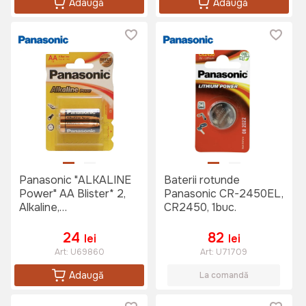
Adaugă
Adaugă
Panasonic "ALKALINE
Baterii rotunde
Power" AA Blister* 2,
Panasonic CR-2450EL,
Alkaline,
CR2450, 1buc.
LR6REB/2BPR
24
82
lei
lei
Art:
U69860
Art:
U71709
Adaugă
La comandă