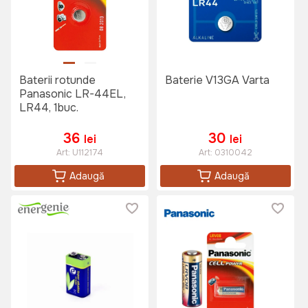
Baterii rotunde
Baterie V13GA Varta
Panasonic LR-44EL,
LR44, 1buc.
36
30
lei
lei
Art:
U112174
Art:
0310042
Adaugă
Adaugă