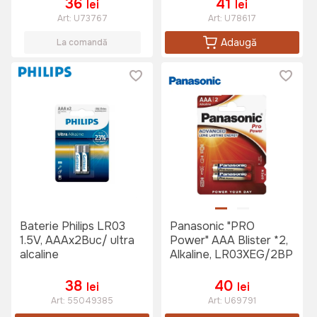
36
41
lei
lei
Art:
U73767
Art:
U78617
Adaugă
La comandă
Baterie Philips LR03
Panasonic "PRO
1.5V, AAAx2Buc/ ultra
Power" AAA Blister *2,
alcaline
Alkaline, LR03XEG/2BP
38
40
lei
lei
Art:
55049385
Art:
U69791