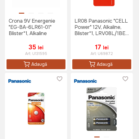
Crona 9V Energenie
LR08 Panasonic "CELL
"EG-BA-6LR61-01"
Power" 12V, Alkaline,
Blister*1, Alkaline
Blister*1, LRV08L/1BE,
(23A, 8LR23)
35
17
lei
lei
Art:
U131595
Art:
U69872
Adaugă
Adaugă