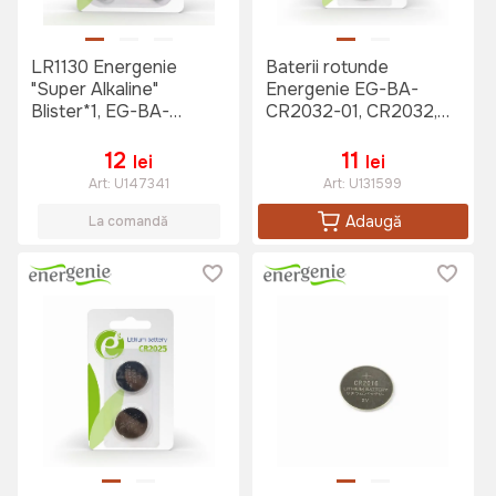
LR1130 Energenie
Baterii rotunde
"Super Alkaline"
Energenie EG-BA-
Blister*1, EG-BA-
CR2032-01, CR2032,
LR1130-01
2buc.
12
11
lei
lei
Art:
U147341
Art:
U131599
Adaugă
La comandă