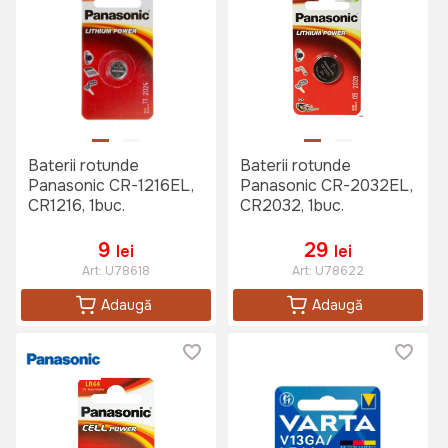
Baterii rotunde
Baterii rotunde
Panasonic CR-1216EL,
Panasonic CR-2032EL,
CR1216, 1buc.
CR2032, 1buc.
9
29
lei
lei
Art:
U78618
Art:
U78622
Adaugă
Adaugă