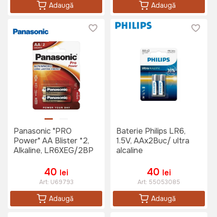
Adaugă
Adaugă
Panasonic "PRO
Baterie Philips LR6,
Power" AA Blister *2,
1.5V, AAx2Buc/ ultra
Alkaline, LR6XEG/2BP
alcaline
40
40
lei
lei
Art:
U69793
Art:
55053085
Adaugă
Adaugă