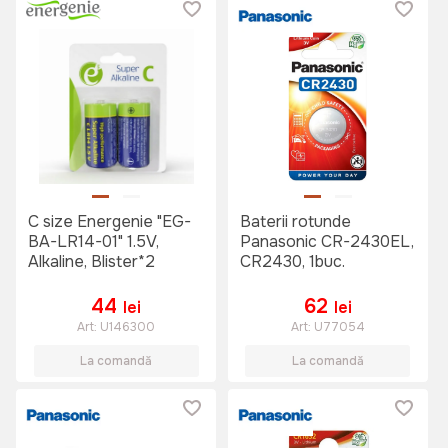
C size Energenie "EG-
Baterii rotunde
BA-LR14-01" 1.5V,
Panasonic CR-2430EL,
Alkaline, Blister*2
CR2430, 1buc.
44
62
lei
lei
Art:
U146300
Art:
U77054
La comandă
La comandă