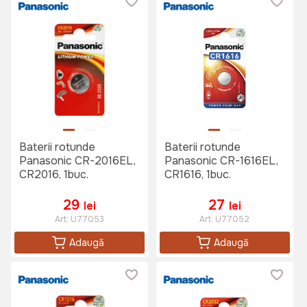
Baterii rotunde
Baterii rotunde
Panasonic CR-2016EL,
Panasonic CR-1616EL,
CR2016, 1buc.
CR1616, 1buc.
29
27
lei
lei
Art:
U77053
Art:
U77052
Adaugă
Adaugă