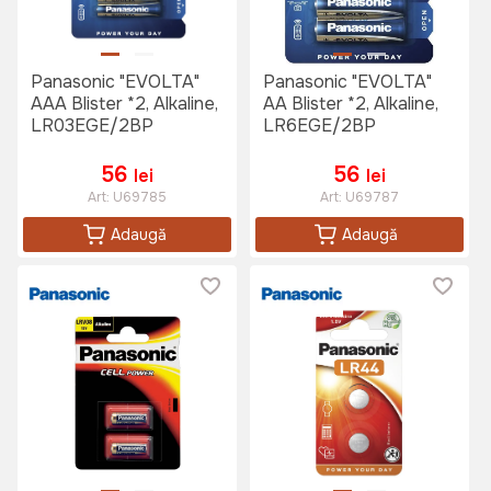
Panasonic "EVOLTA"
Panasonic "EVOLTA"
AAA Blister *2, Alkaline,
AA Blister *2, Alkaline,
LR03EGE/2BP
LR6EGE/2BP
56
56
lei
lei
Art:
U69785
Art:
U69787
Adaugă
Adaugă