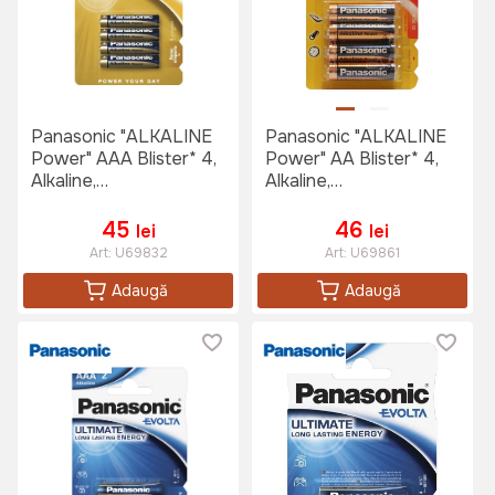
Panasonic "ALKALINE
Panasonic "ALKALINE
Power" AAA Blister* 4,
Power" AA Blister* 4,
Alkaline,
Alkaline,
LR03REB/4BPR
LR6REB/4BPR
45
46
lei
lei
Art:
U69832
Art:
U69861
Adaugă
Adaugă