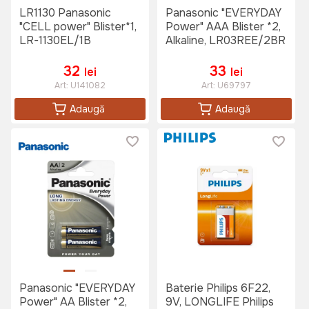
LR1130 Panasonic
Panasonic "EVERYDAY
"CELL power" Blister*1,
Power" AAA Blister *2,
LR-1130EL/1B
Alkaline, LR03REE/2BR
32
33
lei
lei
Art:
U141082
Art:
U69797
Adaugă
Adaugă
Panasonic "EVERYDAY
Baterie Philips 6F22,
Power" AA Blister *2,
9V, LONGLIFE Philips