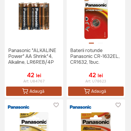
Panasonic "ALKALINE
Baterii rotunde
Power" AA Shrink*4,
Panasonic CR-1632EL,
Alkaline, LR6REB/4P
CR1632, 1buc.
42
42
lei
lei
Art:
U84767
Art:
U78623
Adaugă
Adaugă