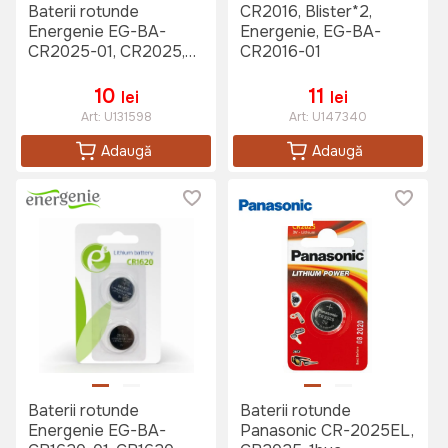
Baterii rotunde
CR2016, Blister*2,
Energenie EG-BA-
Energenie, EG-BA-
CR2025-01, CR2025,
CR2016-01
2buc.
10
11
lei
lei
Art:
U131598
Art:
U147340
Adaugă
Adaugă
Baterii rotunde
Baterii rotunde
Energenie EG-BA-
Panasonic CR-2025EL,