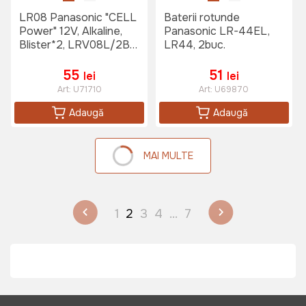
LR08 Panasonic "CELL
Baterii rotunde
Power" 12V, Alkaline,
Panasonic LR-44EL,
Blister*2, LRV08L/2BE,
LR44, 2buc.
(23A, 8LR23)
55
51
lei
lei
Art:
U71710
Art:
U69870
Adaugă
Adaugă
MAI MULTE
1
2
3
4
...
7