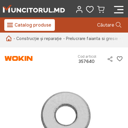
Catalog produse
Căutare
- Construcție și reparație
- Prelucrare faianta si gresie
- Cu
Cod articol:
357640