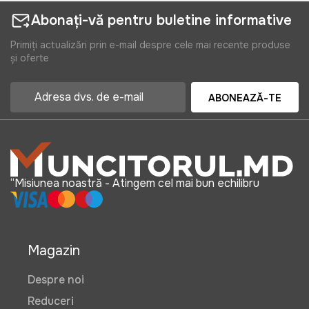
Abonați-vă pentru buletine informative
Primiți actualizări prin e-mail despre cele mai recente produse
și oferte
ABONEAZĂ-TE
“Misiunea noastră - Atingem cel mai bun echilibru
Magazin
Despre noi
Reduceri