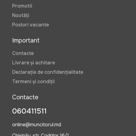
Promotii
Noutăți
Posturi vacante
Important
Contacte
Livrare și achitare
Declarație de confidențialitate
Termeni și condiții
Contacte
060411511
online@muncitorul.md
Chișinău, str. Codrilor 16/1