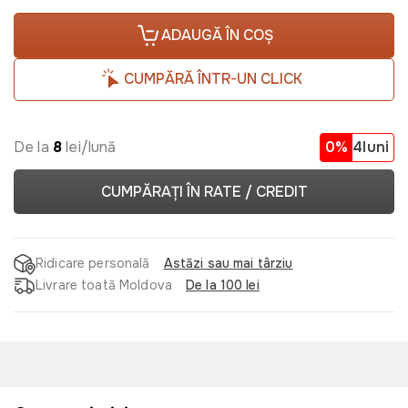
ADAUGĂ ÎN COȘ
CUMPĂRĂ ÎNTR-UN CLICK
De la
8
lei/lună
0%
4luni
CUMPĂRAȚI ÎN RATE / CREDIT
Ridicare personală
Astăzi sau mai târziu
Livrare toată Moldova
De la 100 lei