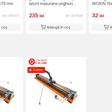
i 175 mm
laturi| masurare unghiuri
WOKIN 15
WOKIN
235
32
lei
lei
Art:
356307
Art:
357828
n coș
Adaugă în coș
A
Promo