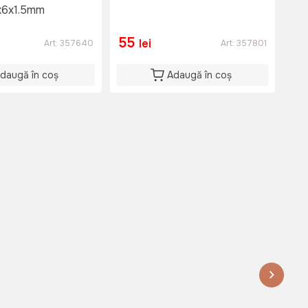
x6x1.5mm
35
55
2
lei
Art:
357640
Art:
357801
daugă în coș
Adaugă în coș