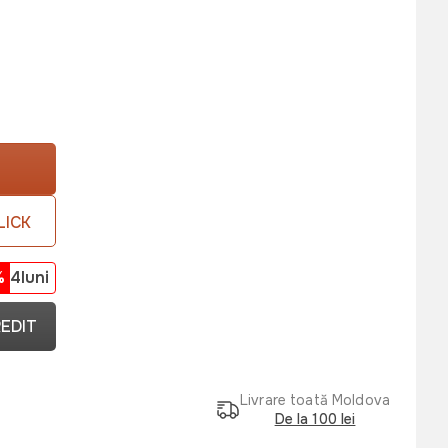
LICK
%
4luni
REDIT
Livrare toată Moldova
De la 100 lei