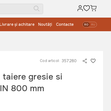
Livrare și achitare
Noutăți
Contacte
RO
RU
357280
Cod articol:
 taiere gresie si
KIN 800 mm