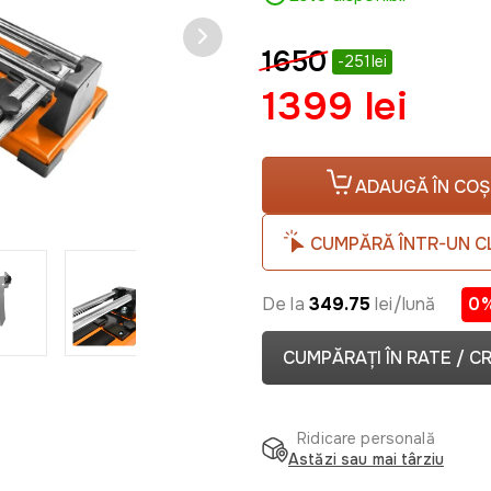
1650
-251lei
1399 lei
ADAUGĂ ÎN COȘ
CUMPĂRĂ ÎNTR-UN C
De la
349.75
lei/lună
0
CUMPĂRAȚI ÎN RATE / C
Ridicare personală
Astăzi sau mai târziu