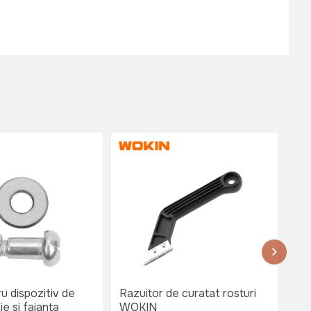
P
u dispozitiv de
Razuitor de curatat rosturi
Dis
ie si faianta
WOKIN
si