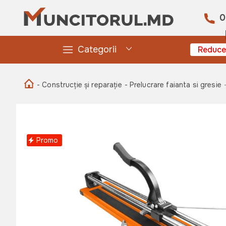
0
Categorii
Reduce
- Construcție și reparație
- Prelucrare faianta si gresie
Promo