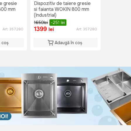
re gresie
Dispozitiv de taiere gresie
 800 mm
si faianta WOKIN 800 mm
(Industrial)
1650
lei
-251
lei
1399
lei
Art:
357280
Art:
357280
n coș
Adaugă în coș