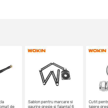
cla
Sablon pentru marcare si
Cutit pentr
tomat de
gaurire gresie si faianta| 6
taiere gres