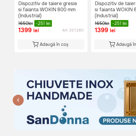
Du: 08:00 - 15:00
Dispozitiv de taiere gresie
Dispozitiv de taie
si faianta WOKIN 800 mm
si faianta WOKIN
(Industrial)
(Industrial)
1650
lei
-251
lei
1650
lei
-251
lei
1399
1399
lei
lei
Art:
357280
Adaugă în coș
Adaugă î