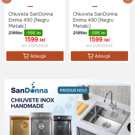
650 lei
Chiuveta SanDonna
Chiuveta SanDonna
Emma 490 (Negru
Emma 490 (Negru
Baterie bucatarie SanDonna CAMI
Metalic)
Metalic)
Crom Satin
2185
lei
-586
lei
2185
lei
-586
lei
Art:
VOR58333
1599
1599
lei
lei
Art:
VOR58906
Art:
VOR58906
Adaugă
Adaugă
1345 lei
Baterie bucatarie SanDonna
DOROTA (Negru total)
Art:
VOR58830
1475 lei