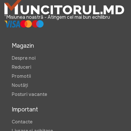
Baterie bucatarie Sandonna NERA
(Auriu)
Art:
VOR58868
“Misiunea noastră - Atingem cel mai bun echilibru
1250 lei
1099 lei
Magazin
Despre noi
Baterie bucatarie Sandonna NERA
Reduceri
Crom Satin
Art:
VOR58025
Promotii
Noutăți
Posturi vacante
1150 lei
Important
Contacte
Baterie bucatarie SanDonna SOLO
(Crom)
Livrare și achitare