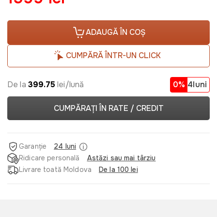
ADAUGĂ ÎN COȘ
CUMPĂRĂ ÎNTR-UN CLICK
De la
399.75
lei/lună
0%
4luni
CUMPĂRAȚI ÎN RATE / CREDIT
Garanție
24 luni
Ridicare personală
Astăzi sau mai târziu
Livrare toată Moldova
De la 100 lei