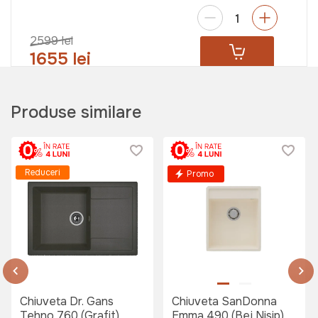
2599 lei
1655 lei
Baterie bucatarie SanDonna
Produse similare
ANDRA Auriu-Negru
Art:
VOR58335
Reduceri
Promo
1495 lei
Baterie bucatarie Sandonna F9995
(negru)
Art:
F9995N
Chiuveta Dr. Gans
Chiuveta SanDonna
Tehno 760 (Grafit)
Emma 490 (Bej Nisip)