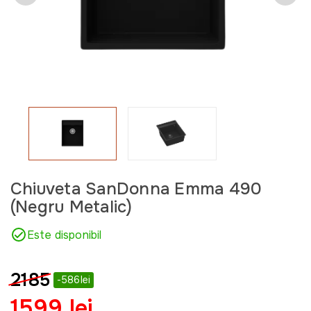
Chiuveta SanDonna Emma 490
(Negru Metalic)
Este disponibil
2185
-586lei
1599 lei