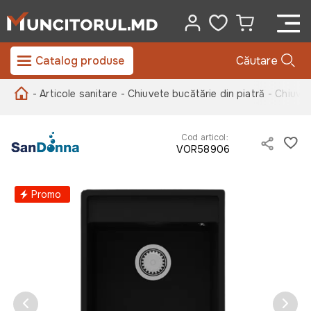
Catalog produse
Căutare
- Articole sanitare
- Chiuvete bucătărie din piatră
- Chiuve
Cod articol:
VOR58906
Promo