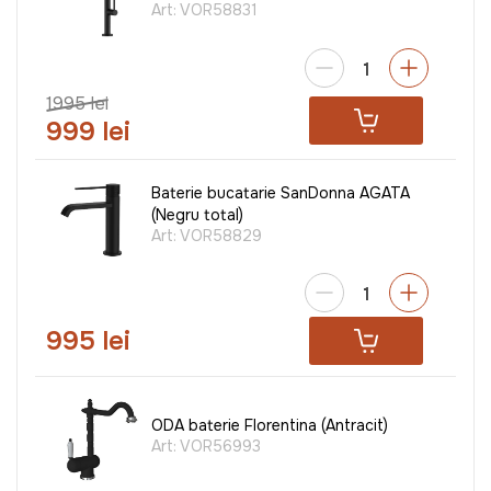
Art:
VOR58831
1995 lei
999 lei
Baterie bucatarie SanDonna AGATA
(Negru total)
Art:
VOR58829
995 lei
ODA baterie Florentina (Antracit)
Art:
VOR56993