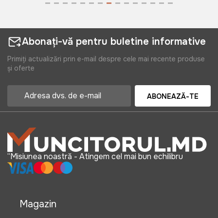
Abonați-vă pentru buletine informative
Primiți actualizări prin e-mail despre cele mai recente produse
și oferte
ABONEAZĂ-TE
“Misiunea noastră - Atingem cel mai bun echilibru
Magazin