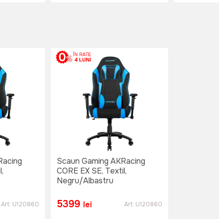
Racing
Scaun Gaming AKRacing
,
CORE EX SE, Textil,
Negru/Albastru
5399
lei
Art:
U120860
Art:
U120860