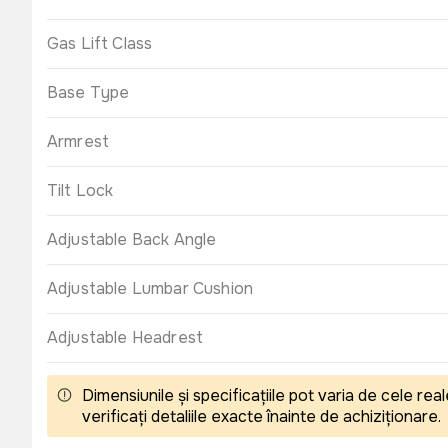
Gas Lift Class
Base Type
Armrest
Tilt Lock
Adjustable Back Angle
Adjustable Lumbar Cushion
Adjustable Headrest
Dimensiunile și specificațiile pot varia de cele r
verificați detaliile exacte înainte de achiziționare.