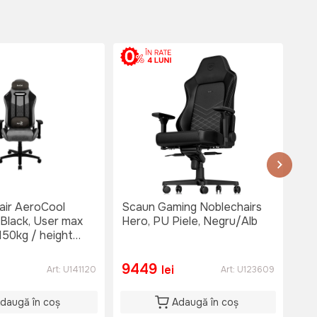
air AeroCool
Scaun Gaming Noblechairs
Sc
Black, User max
Hero, PU Piele, Negru/Alb
Fus
 150kg / height
ela
m
Por
9449
3
lei
Art:
U141120
Art:
U123609
daugă în coș
Adaugă în coș