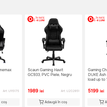
amemax
Scaun Gaming Havit
Gaming Ch
GC933, PVC Piele, Negru
DUKE Ash 
load up to
165-180c
1989
5199
lei
lei
Art:
U115175
Art:
U202851
n coș
Adaugă în coș
A