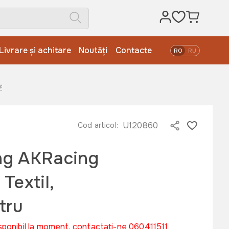
Livrare și achitare
Noutăți
Contacte
RO
RU
astru
U120860
Cod articol:
ng AKRacing
Textil,
tru
sponibil la moment, contactați-ne 060411511