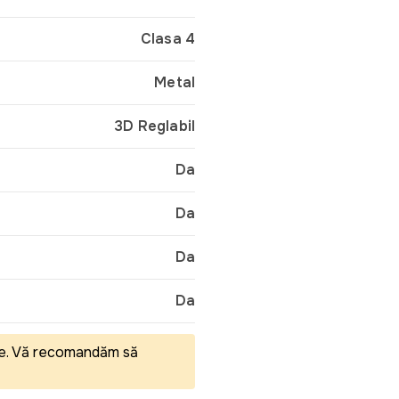
Clasa 4
Metal
3D Reglabil
Da
Da
Da
Da
eale. Vă recomandăm să