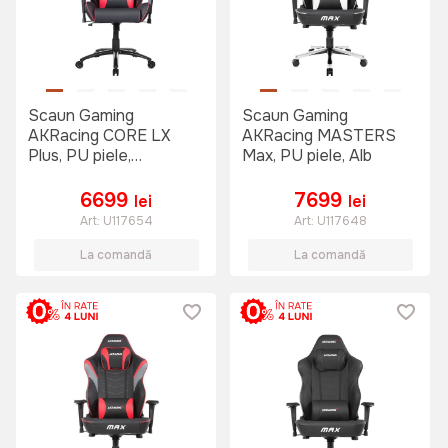
Scaun Gaming
Scaun Gaming
AKRacing CORE LX
AKRacing MASTERS
Plus, PU piele,
Max, PU piele, Alb
Negru/Rosu
6699
7699
lei
lei
Art:
U117654
Art:
U117648
La comandă
La comandă