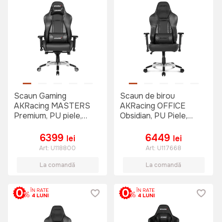
Scaun Gaming
Scaun de birou
AKRacing MASTERS
AKRacing OFFICE
Premium, PU piele,
Obsidian, PU Piele,
Negru
Negru
6399
6449
lei
lei
Art:
U118800
Art:
U117668
La comandă
La comandă