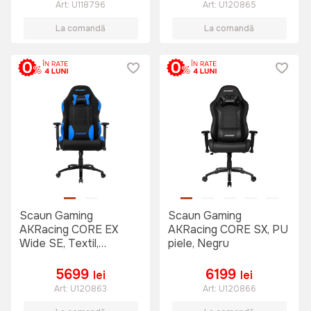
Art:
U118796
Art:
U120865
La comandă
La comandă
Scaun Gaming
Scaun Gaming
AKRacing CORE EX
AKRacing CORE SX, PU
Wide SE, Textil,
piele, Negru
Negru/Albastru
5699
6199
lei
lei
Art:
U120863
Art:
U120866