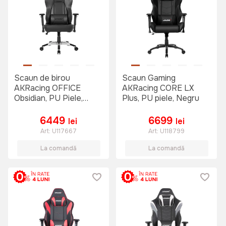
Scaun de birou
Scaun Gaming
AKRacing OFFICE
AKRacing CORE LX
Obsidian, PU Piele,
Plus, PU piele, Negru
Negru
6449
6699
lei
lei
Art:
U117667
Art:
U118799
La comandă
La comandă