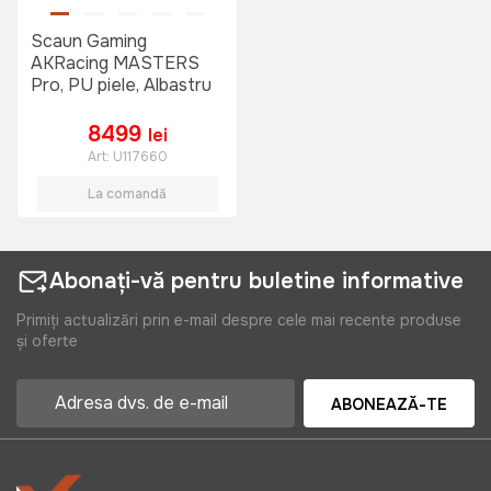
Scaun Gaming
AKRacing MASTERS
Pro, PU piele, Albastru
8499
lei
Art:
U117660
La comandă
Abonați-vă pentru buletine informative
Primiți actualizări prin e-mail despre cele mai recente produse
și oferte
ABONEAZĂ-TE