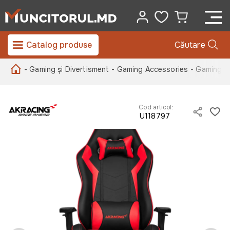
Catalog produse
Căutare
- Gaming și Divertisment
- Gaming Accessories
- Gaming C
Cod articol:
U118797