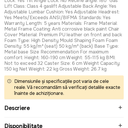
Lock: Yes Tilt Angle Lock: No Recline angle: 180° Gas
Lift Class: Class 4 gaslift Adjustable Back Angle: Yes
Adjustable Lumbar Cushion: Yes Adjustable Headrest:
Yes Meets/Exceeds ANSI/BIFMA Standards: Yes
Warranty Length: 5 years Materials: Frame Material:
Metal Frame Coating: Anti corrosive black paint Chair
Cover Material: Premium PU leather on front and back
Foam Type: High Density Mould Shaping Foam Foam
Density: 55 kg/m³ (seat) 50 kg/m³ (back) Base Type:
Metal base Size Recommendation For maximum
comfort: Height: 160-190 cm Weight: 55-115 kg BMI:
Not to exceed 32 Caster Size: 6 cm Weight Capacity:
150 kg Net Weight: 22 kg Gross Weight: 26.7 kg
Dimensiunile și specificațiile pot varia de cele
reale. Vă recomandăm să verificați detaliile exacte
înainte de achiziționare.
Descriere
Disponibilitate