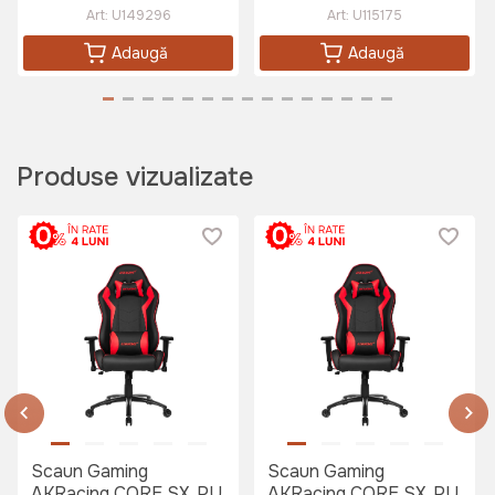
Art:
U149296
Art:
U115175
Adaugă
Adaugă
Produse vizualizate
Scaun Gaming
Scaun Gaming
AKRacing CORE SX, PU
AKRacing CORE SX, PU