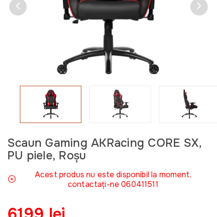
Scaun Gaming AKRacing CORE SX,
PU piele, Roșu
Acest produs nu este disponibil la moment,
contactați-ne 060411511
6199 lei