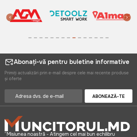
Abonați-vă pentru buletine informative
Primiți actualizări prin e-mail despre cele mai recente produse
și oferte
ABONEAZĂ-TE
“Misiunea noastră - Atingem cel mai bun echilibru