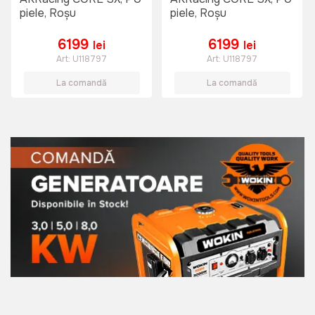
piele, Roșu
piele, Roșu
6199
6199
lei
lei
Art:
U118797
Art:
U118797
La comandă
La comandă