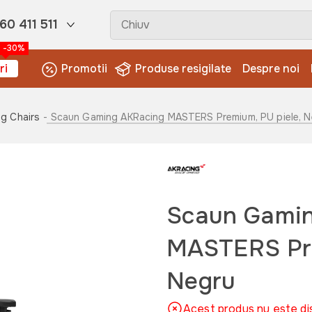
60 411 511
-30%
ri
Promotii
Produse resigilate
Despre noi
g Chairs
- Scaun Gaming AKRacing MASTERS Premium, PU piele, N
Scaun Gami
MASTERS Pre
Negru
Acest produs nu este di