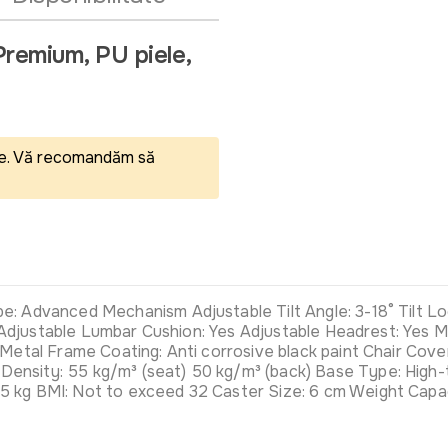
emium, PU piele,
eale. Vă recomandăm să
 Advanced Mechanism Adjustable Tilt Angle: 3-18° Tilt Lock
Yes Adjustable Lumbar Cushion: Yes Adjustable Headrest: Y
 Metal Frame Coating: Anti corrosive black paint Chair Cove
ensity: 55 kg/m³ (seat) 50 kg/m³ (back) Base Type: High
 kg BMI: Not to exceed 32 Caster Size: 6 cm Weight Capaci