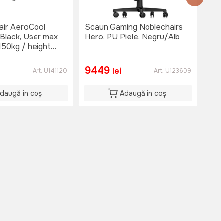
air AeroCool
Scaun Gaming Noblechairs
Sc
Black, User max
Hero, PU Piele, Negru/Alb
Fus
 150kg / height
ela
m
Por
9449
3
lei
Art:
U141120
Art:
U123609
daugă în coș
Adaugă în coș