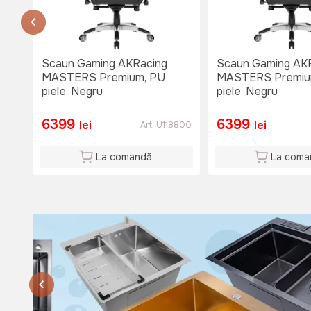
тел. 060653777
Nu e disponibil
Lu-Vi: 08:00-18:00
Si: 08:00 - 15:00
Scaun Gaming AKRacing
Scaun Gaming AK
Du: 08:00 - 15:00
MASTERS Premium, PU
MASTERS Premiu
piele, Negru
piele, Negru
6399
6399
lei
lei
Art:
U118800
La comandă
La coma