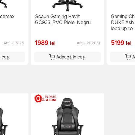
amemax
Scaun Gaming Havit
Gaming Ch
GC933, PVC Piele, Negru
DUKE Ash 
load up to
165-180c
1989
5199
lei
lei
Art:
U115175
Art:
U202851
n coș
Adaugă în coș
A