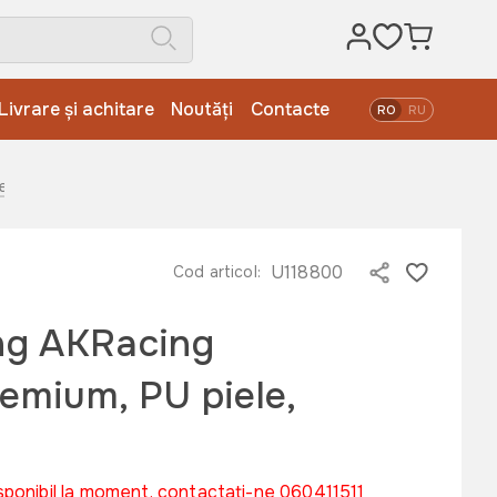
Livrare și achitare
Noutăți
Contacte
RO
RU
egru
U118800
Cod articol:
ng AKRacing
mium, PU piele,
sponibil la moment, contactați-ne 060411511