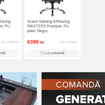
Racing
Scaun Gaming AKRacing
m, PU
MASTERS Premium, PU
piele, Negru
6399
lei
Art:
U118800
Art:
U118800
ndă
La comandă