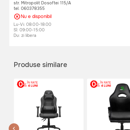
str. Mitropolit Dosoftei 115/A
tel. 060378355
Nu e disponibil
Lu-Vi: 08:00-18:00
Sî: 09:00-15:00
Du: zi libera
or. Orhei , str. Unirii 49 B
str. Unirii 49 B
tel. 060311173
Produse similare
Nu e disponibil
Lu-Vi: 08:00-18:00
Sî: 08:00-17:00
Du: 08:00-15:00
or. Edinet, str. Octavian Cirimpei 65
str. Octavian Cirimpei 65
tel. 060311174
Nu e disponibil
Lu-Vi: 08:00-18:00