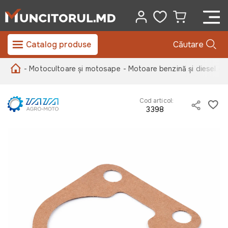
Catalog produse
Căutare
- Motocultoare și motosape
- Motoare benzină și diesel
- 
Cod articol:
3398