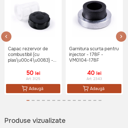
Capac rezervor de
Garnitura scurta pentru
combustibil (cu
injector - 178F -
plas\u00c4\u0083) -
VM0104-178F
178F VM0003-178F
50
40
lei
lei
Art:
3125
Art:
2343
Adaugă
Adaugă
Produse vizualizate