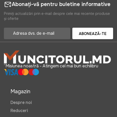
Abonați-vă pentru buletine informative
Primiți actualizări prin e-mail despre cele mai recente produse
și oferte
ABONEAZĂ-TE
“Misiunea noastră - Atingem cel mai bun echilibru
Magazin
Despre noi
Reduceri