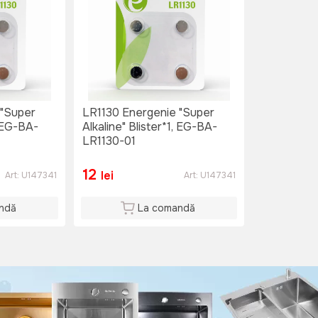
 "Super
LR1130 Energenie "Super
, EG-BA-
Alkaline" Blister*1, EG-BA-
LR1130-01
12
lei
Art:
U147341
Art:
U147341
ndă
La comandă