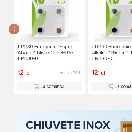
or.Causeni , str. 31 August 1
str. 31 August 1
тел. 060653777
Nu e disponibil
Lu-Vi: 08:00-18:00
Si: 08:00 - 15:00
LR1130 Energenie "Super
LR1130 Energenie
Du: 08:00 - 15:00
Alkaline" Blister*1, EG-BA-
Alkaline" Blister*1
LR1130-01
LR1130-01
12
12
lei
lei
Art:
U147341
La comandă
La coma