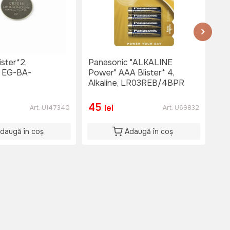
ister*2,
Panasonic "ALKALINE
Pa
, EG-BA-
Power" AAA Blister* 4,
Pow
1
Alkaline, LR03REB/4BPR
Al
45
2
lei
Art:
U147340
Art:
U69832
daugă în coș
Adaugă în coș