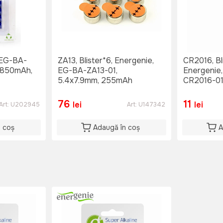
 EG-BA-
ZA13, Blister*6, Energenie,
CR2016, Bl
 850mAh,
EG-BA-ZA13-01,
Energenie
5.4x7.9mm, 255mAh
CR2016-0
76
11
lei
lei
Art:
U202945
Art:
U147342
n coș
Adaugă în coș
A