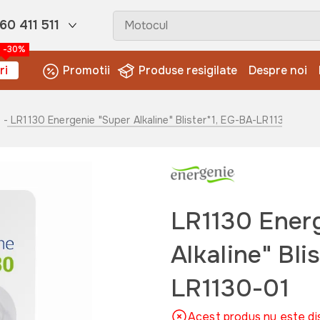
60 411 511
-30%
ri
Promotii
Produse resigilate
Despre noi
- LR1130 Energenie "Super Alkaline" Blister*1, EG-BA-LR1130-01
LR1130 Ener
Alkaline" Bli
LR1130-01
Acest produs nu este di