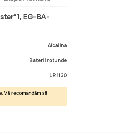
ister*1, EG-BA-
Alcalina
Baterii rotunde
LR1130
eale. Vă recomandăm să