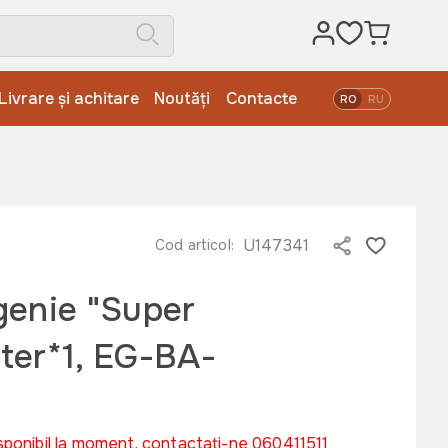
Livrare și achitare
Noutăți
Contacte
RO
RU
U147341
Cod articol:
genie "Super
ster*1, EG-BA-
sponibil la moment, contactați-ne 060411511