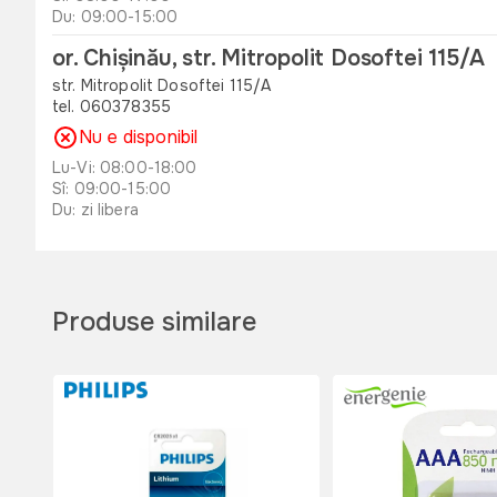
Du: 09:00-15:00
or. Chișinău, str. Mitropolit Dosoftei 115/A
str. Mitropolit Dosoftei 115/A
tel. 060378355
Nu e disponibil
Lu-Vi: 08:00-18:00
Sî: 09:00-15:00
Du: zi libera
or. Orhei , str. Unirii 49 B
str. Unirii 49 B
tel. 060311173
Produse similare
Nu e disponibil
Lu-Vi: 08:00-18:00
Sî: 08:00-17:00
Du: 08:00-15:00
or. Edinet, str. Octavian Cirimpei 65
str. Octavian Cirimpei 65
tel. 060311174