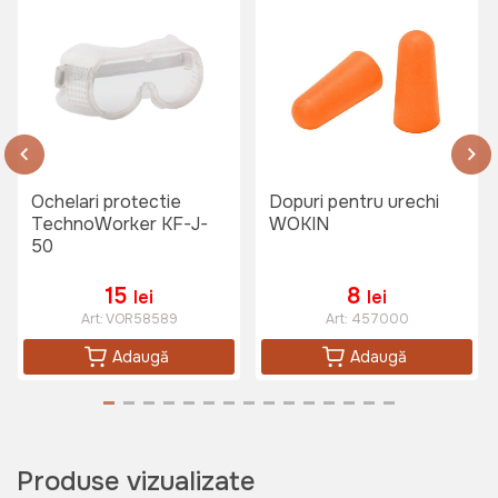
Ochelari protectie
Dopuri pentru urechi
TechnoWorker KF-J-
WOKIN
50
15
8
lei
lei
Art:
VOR58589
Art:
457000
Adaugă
Adaugă
Produse vizualizate