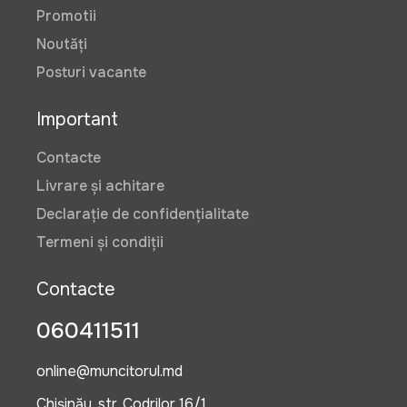
Promotii
Noutăți
Posturi vacante
Important
Contacte
Livrare și achitare
Declarație de confidențialitate
Termeni și condiții
Contacte
060411511
online@muncitorul.md
Chișinău, str. Codrilor 16/1