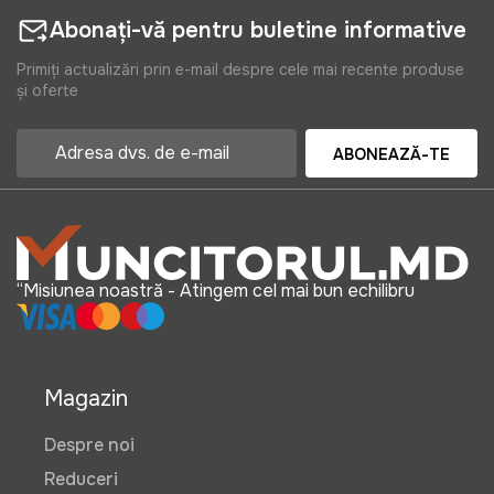
Abonați-vă pentru buletine informative
Primiți actualizări prin e-mail despre cele mai recente produse
și oferte
ABONEAZĂ-TE
“Misiunea noastră - Atingem cel mai bun echilibru
Magazin
Despre noi
Reduceri