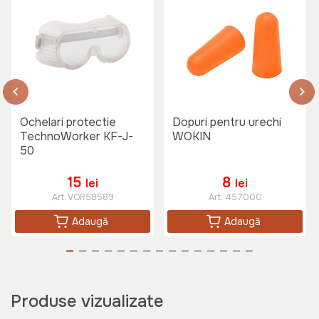
Ochelari protectie
Dopuri pentru urechi
TechnoWorker KF-J-
WOKIN
50
15
8
lei
lei
Art:
VOR58589
Art:
457000
Adaugă
Adaugă
Produse vizualizate