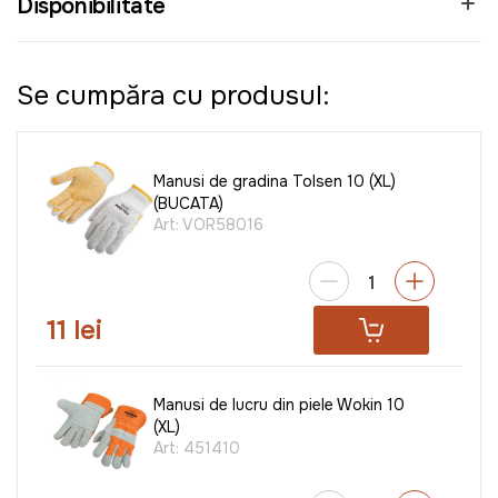
Disponibilitate
Se cumpăra cu produsul:
Manusi de gradina Tolsen 10 (XL)
(BUCATA)
Art:
VOR58016
11 lei
Manusi de lucru din piele Wokin 10
(XL)
Art:
451410