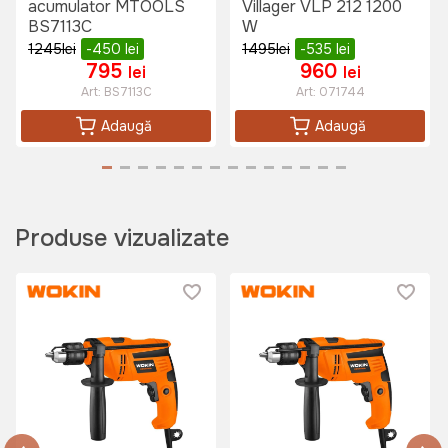
acumulator MTOOLS
Villager VLP 212 1200
20 lei
BS7113C
W
13 lei
1245
lei
-450
lei
1495
lei
-535
lei
795
960
lei
lei
Art:
BS7113C
Art:
071744
Adaugă
Adaugă
Produse vizualizate