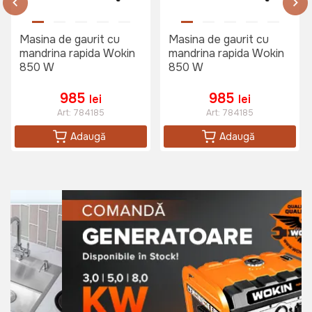
Masina de gaurit cu
Masina de gaurit cu
mandrina rapida Wokin
mandrina rapida Wokin
850 W
850 W
985
985
lei
lei
Art:
784185
Art:
784185
Adaugă
Adaugă