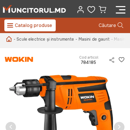
Catalog produse
Căutare
- Scule electrice și instrumente
- Masini de gaurit
- Masina 
Cod articol:
784185