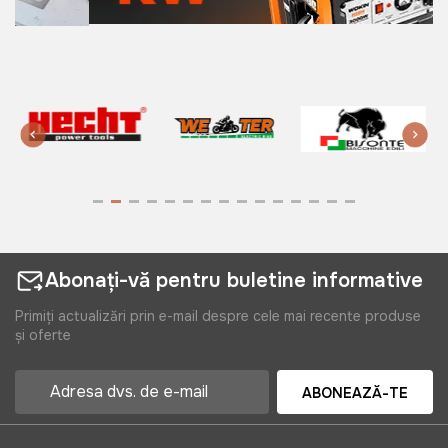
Abonați-vă pentru buletine informative
Primiți actualizări prin e-mail despre cele mai recente produse
și oferte
ABONEAZĂ-TE