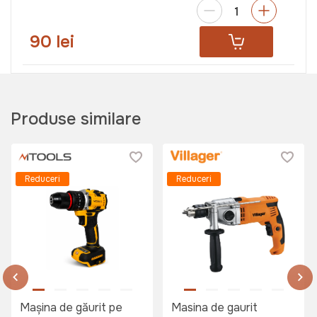
90 lei
Burghiu pe beton Villager SDS-plus
DBC 16*450 mm
Produse similare
Art:
023815
Reduceri
Reduceri
110 lei
Biti de impact Villager PH1-2pcs
25mm
Art:
059887
Mașina de găurit pe
Masina de gaurit