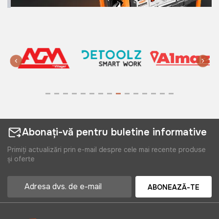
Abonați-vă pentru buletine informative
Primiți actualizări prin e-mail despre cele mai recente produse
și oferte
ABONEAZĂ-TE