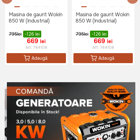
Masina de gaurit Wokin
Masina de gaurit Wokin
850 W (Industrial)
850 W (Industrial)
795
lei
-126
lei
795
lei
-126
lei
669
669
lei
lei
Art:
784108
Art:
784108
Adaugă
Adaugă