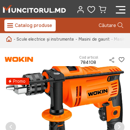
Catalog produse
Căutare
- Scule electrice și instrumente
- Masini de gaurit
- Masina 
Cod articol:
784108
Promo