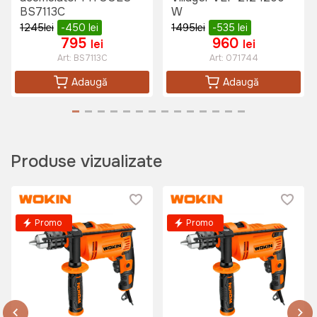
20 lei
BS7113C
W
13 lei
1245
lei
-450
lei
1495
lei
-535
lei
795
960
lei
lei
Art:
BS7113C
Art:
071744
Adaugă
Adaugă
Produse vizualizate
Promo
Promo