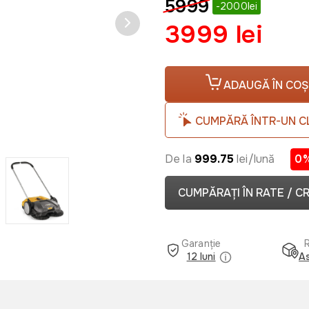
5999
-2000lei
3999 lei
ADAUGĂ ÎN COȘ
CUMPĂRĂ ÎNTR-UN C
De la
999.75
lei/lună
0
CUMPĂRAȚI ÎN RATE / C
Garanție
12 luni
As