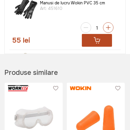
Manusi de lucru Wokin PVC 35 cm
Art:
451610
55 lei
Salopeta protectie 3XL Tatta
Produse similare
Art:
TT-H195
113 lei
Papuci Crocs BOMBER 40 (Roz)