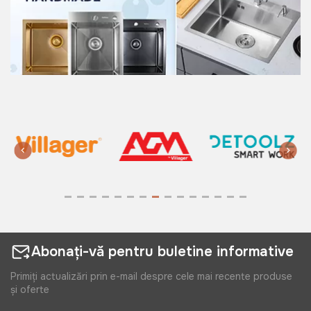
275 lei
Salopeta de lucru Wokin XL
Art:
452905
515 lei
Jacheta Wokin XXL
Art:
452706
Abonați-vă pentru buletine informative
Primiți actualizări prin e-mail despre cele mai recente produse
și oferte