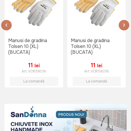
169 lei
Manusi de gradina
Manusi de gradina
Cizme de ploaie din cauciuc Wokin
Tolsen 10 (XL)
Tolsen 10 (XL)
PVC 42
(BUCATA)
(BUCATA)
Art:
453442
11
11
lei
lei
Art:
VOR58016
Art:
VOR58016
La comandă
La comandă
199 lei
Costum de ploaie Wokin L
Art:
453102