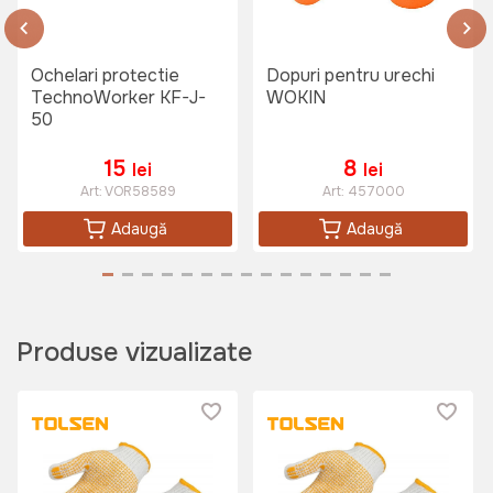
Art:
076130
Ochelari protectie
Dopuri pentru urechi
TechnoWorker KF-J-
WOKIN
50
120 lei
15
8
lei
lei
Art:
VOR58589
Art:
457000
Casca de protectie Wokin
Adaugă
Adaugă
(Albastru)
Art:
454212
Produse vizualizate
120 lei
Masca dubla de protectie TATTA
TT-MP
Art:
TT-MP