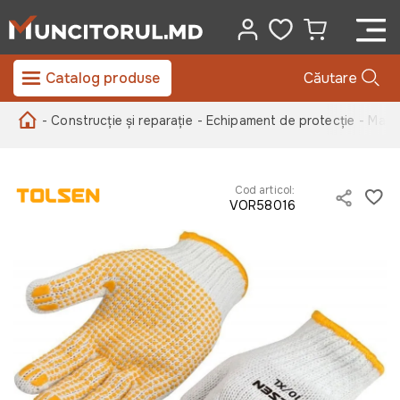
Catalog produse
Căutare
- Construcție și reparație
- Echipament de protecție
- Manu
Cod articol:
VOR58016