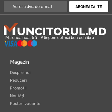
495 lei
ABONEAZĂ-TE
Ghete de protectie Tolsen 40 S1P
(Industrial)
Art:
45322
“Misiunea noastră - Atingem cel mai bun echilibru
529 lei
Magazin
Combinezon de lucru Wokin L
Despre noi
Art:
452604
Reduceri
Promotii
Noutăți
690 lei
Posturi vacante