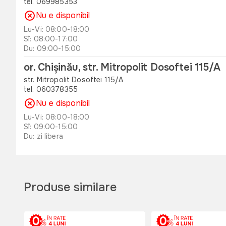
tel. 069985353
Nu e disponibil
Lu-Vi: 08:00-18:00
Sî: 08:00-17:00
Du: 09:00-15:00
or. Chișinău, str. Mitropolit Dosoftei 115/A
str. Mitropolit Dosoftei 115/A
tel. 060378355
Nu e disponibil
Lu-Vi: 08:00-18:00
Sî: 09:00-15:00
Du: zi libera
or. Orhei , str. Unirii 49 B
str. Unirii 49 B
tel. 060311173
Produse similare
Nu e disponibil
Lu-Vi: 08:00-18:00
Sî: 08:00-17:00
Du: 08:00-15:00