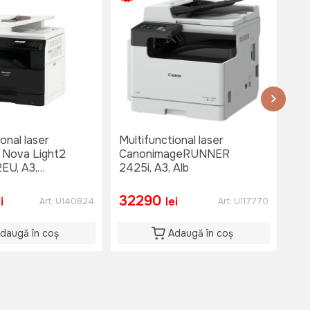
onal laser
Multifunctional laser
Mul
Nova Light2
CanonimageRUNNER
BP
EU, A3,
2425i, A3, Alb
Ne
32290
2
i
lei
Art:
U140824
Art:
U117770
daugă în coș
Adaugă în coș