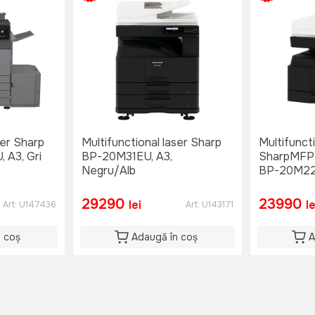
ser Sharp
Multifunctional laser Sharp
Multifuncti
A3, Gri
BP-20M31EU, A3,
SharpMFP 
Negru/Alb
BP-20M22
Negru/Alb
29290
23990
lei
le
Art:
U147436
Art:
U143171
n coș
Adaugă în coș
A