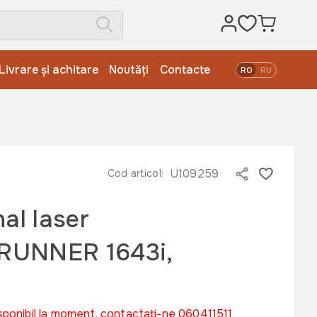
Livrare și achitare
Noutăți
Contacte
RO
RU
U109259
Cod articol:
al laser
RUNNER 1643i,
sponibil la moment, contactați-ne 060411511