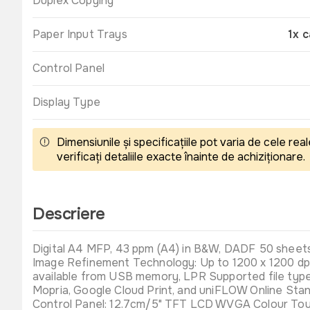
Duplex Copying
Paper Input Trays
1x 
Control Panel
Display Type
Dimensiunile și specificațiile pot varia de cele r
verificați detaliile exacte înainte de achiziționare.
Descriere
Digital A4 MFP, 43 ppm (A4) in B&W, DADF 50 sheets 
Image Refinement Technology: Up to 1200 x 1200 dpi 
available from USB memory, LPR Supported file types
Mopria, Google Cloud Print, and uniFLOW Online St
Control Panel: 12.7cm/5" TFT LCD WVGA Colour To