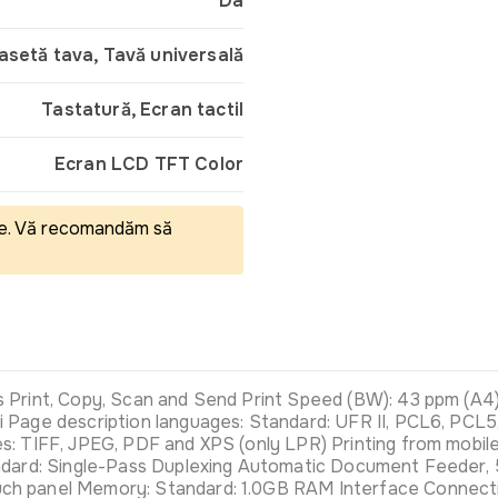
Da
casetă tava, Tavă universală
Tastatură, Ecran tactil
Ecran LCD TFT Color
eale. Vă recomandăm să
Print, Copy, Scan and Send Print Speed (BW): 43 ppm (A4) Pr
Page description languages: Standard: UFR II, PCL6, PCL5,
: TIFF, JPEG, PDF and XPS (only LPR) Printing from mobile 
andard: Single-Pass Duplexing Automatic Document Feeder
uch panel Memory: Standard: 1.0GB RAM Interface Conne