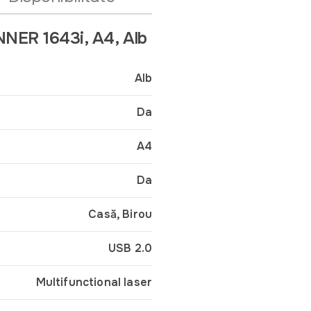
NNER 1643i, A4, Alb
Alb
Da
A4
Da
Casă, Birou
USB 2.0
Multifunctional laser