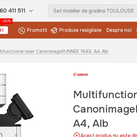
60 411 511
-30%
ri
Promotii
Produse resigilate
Despre noi
ltifunctional laser CanonimageRUNNER 1643i, A4, Alb
Multifunction
Canonimage
A4, Alb
Acest produs nu este di