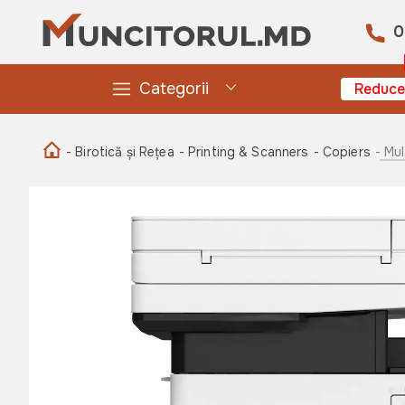
0
Categorii
Reduce
- Birotică și Rețea
- Printing & Scanners
- Copiers
- Mu