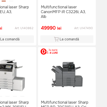
ional laser Sharp
Multifunctional laser
U, A3,
CanonMFP iR C3226i, A3,
Alb
49990
ei
lei
Art:
U140862
Art:
U147490
La comandă
La comandă
ional laser Sharp
Multifunctional laser Sharp