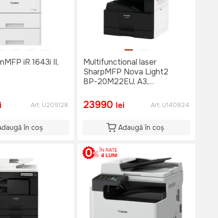
MFP iR 1643i II,
Multifunctional laser
SharpMFP Nova Light2
BP-20M22EU, A3,
Negru/Alb
23990
i
lei
Art:
U205128
Art:
U140824
Adaugă în coș
Adaugă în coș