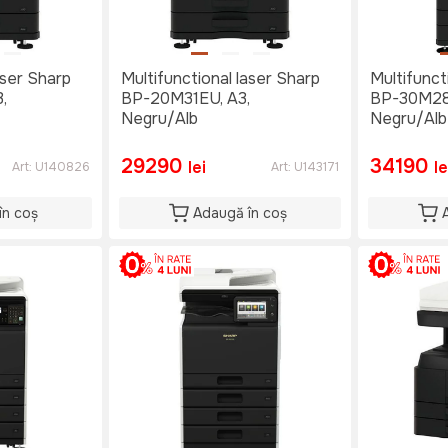
aser Sharp
Multifunctional laser Sharp
Multifunct
,
BP-20M31EU, A3,
BP-30M28
Negru/Alb
Negru/Alb
29290
34190
lei
le
Art:
U140826
Art:
U143171
în coș
Adaugă în coș