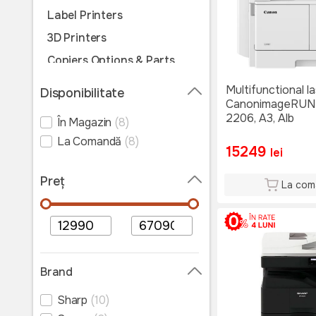
Label Printers
3D Printers
Copiers Options & Parts
All-in-One Printers
Multifunctional l
Disponibilitate
CanonimageRU
Copiers
2206, A3, Alb
În Magazin
(8)
La Comandă
(8)
15249
lei
Preț
La com
Brand
Sharp
(10)