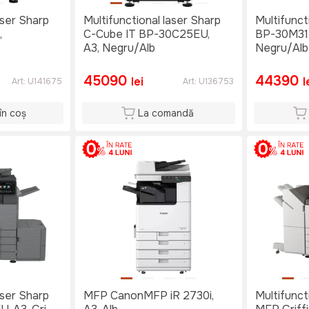
aser Sharp
Multifunctional laser Sharp
Multifunct
,
C-Cube IT BP-30C25EU,
BP-30M31E
A3, Negru/Alb
Negru/Alb
45090
44390
lei
l
Art:
U141675
Art:
U136753
în coș
La comandă
aser Sharp
MFP CanonMFP iR 2730i,
Multifunct