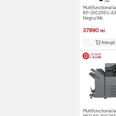
Multifunctional l
BP-20C25EU, A3
Negru/Alb
37890
lei
Adaugă 
Multifunctional l