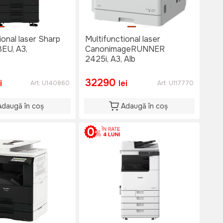
ional laser Sharp
Multifunctional laser
EU, A3,
CanonimageRUNNER
2425i, A3, Alb
32290
i
lei
Art:
U140860
Art:
U117770
Adaugă în coș
Adaugă în coș