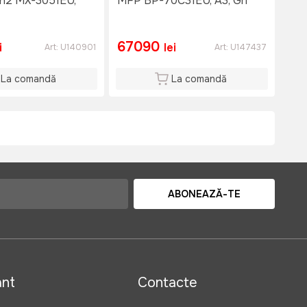
in2 MX-3051EU,
MFP BP-70C31EU, A3, Gri
67090
i
lei
Art:
U140901
Art:
U147437
La comandă
La comandă
ABONEAZĂ-TE
ant
Contacte