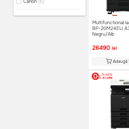
Canon
(6)
Multifunctional l
BP-20M24EU, A3
Negru/Alb
26490
lei
Adaugă 