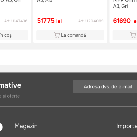
 A3, Gri
A3, Alb
MFP Griff
A3, Gri
51775
61690
lei
le
Art:
U147436
Art:
U204089
în coș
La comandă
rmative
e și oferte
Magazin
Import