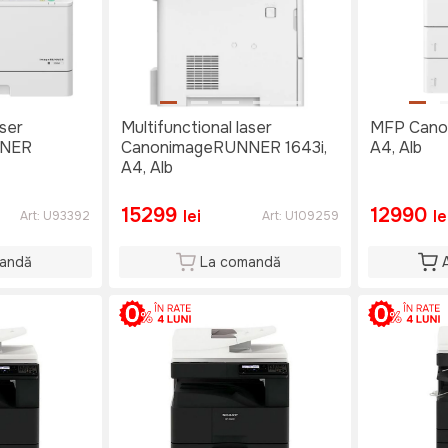
aser
Multifunctional laser
MFP Canon
NNER
CanonimageRUNNER 1643i,
A4, Alb
A4, Alb
15299
12990
lei
le
Art:
U93392
Art:
U109259
andă
La comandă