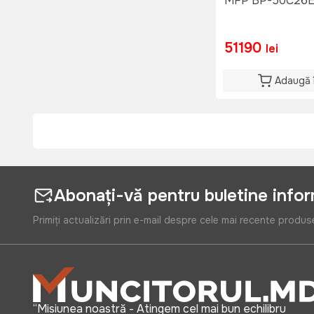
MFP BP-50C26EU,
51190
lei
Adaugă 
Abonați-vă pentru buletine info
Primiți actualizări prin e-mail despre cele mai recente produs
“Misiunea noastră - Atingem cel mai bun echilibru