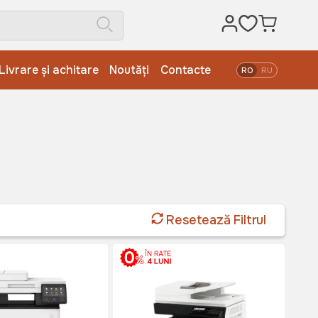
Livrare și achitare
Noutăți
Contacte
RO
RU
Resetează Filtrul