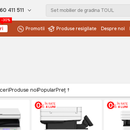
60 411 511
-30%
ri
Promotii
Produse resigilate
Despre noi
ceri
Produse noi
Popular
Preț