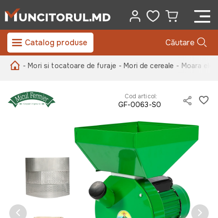
Catalog produse
Căutare
- Mori si tocatoare de furaje
- Mori de cereale
- Moara elec
Cod articol:
GF-0063-S0