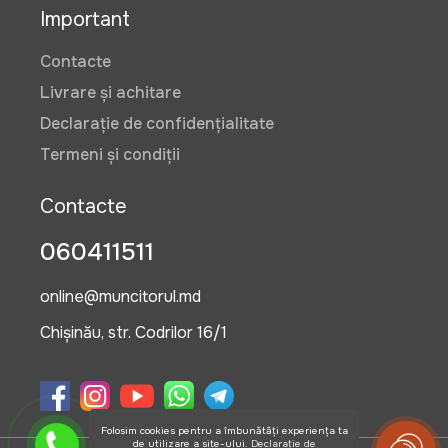
Important
Contacte
Livrare și achitare
Declarație de confidențialitate
Termeni și condiții
Contacte
060411511
online@muncitorul.md
Chișinău, str. Codrilor 16/1
Folosim cookies pentru a îmbunătăți experiența ta
de utilizare a site-ului.
Declarație de