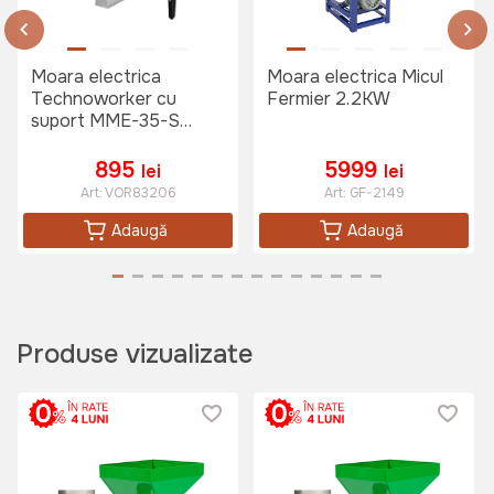
Moara electrica
Moara electrica Micul
Technoworker cu
Fermier 2.2KW
165 lei
suport MME-35-S
3.5KW
895
5999
lei
lei
Cantar cu brat rabatabil Micul
Art:
VOR83206
Art:
GF-2149
Fermier cu afisaj dublu 350kg
Adaugă
Adaugă
Art:
GF-0034
1150 lei
Produse vizualizate
Prelungitor 10m Orno 10A 3x1.0
mm, 230 V
Art:
GES1GS10M