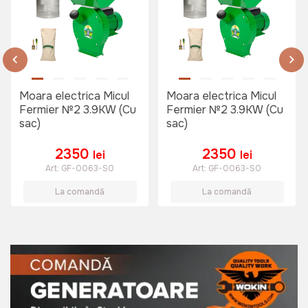
265 lei
Prelungitor 20m Orno 10A 3x1.0
Moara electrica Micul
Moara electrica Micul
mm, 230 V
Fermier №2 3.9KW (Cu
Fermier №2 3.9KW (Cu
Art:
GES1GS20M
sac)
sac)
2350
2350
lei
lei
Art:
GF-0063-S0
Art:
GF-0063-S0
490 lei
La comandă
La comandă
Prelungitor 30m Orno 10A 3x1.0
mm, 230 V
Art:
GES1GS30M