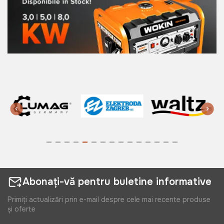
799 lei
Prelungitor 40 m ORrno 10A 3P
230V
Art:
ORAE13211GS40M
990 lei
Abonați-vă pentru buletine informative
Primiți actualizări prin e-mail despre cele mai recente produse
și oferte