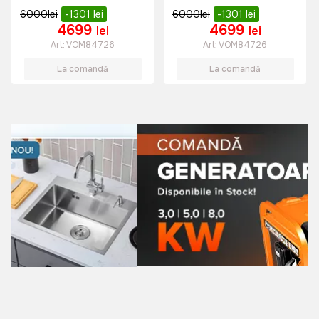
6000
lei
-1301
lei
6000
lei
-1301
lei
4699
4699
lei
lei
Art:
VOM84726
Art:
VOM84726
La comandă
La comandă