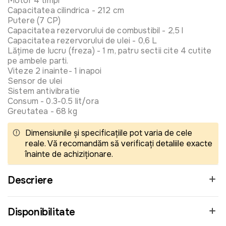
Motor 4 timpi
Capacitatea cilindrica - 212 cm
Putere (7 CP)
Capacitatea rezervorului de combustibil - 2,5 l
Capacitatea rezervorului de ulei - 0,6 L
Lățime de lucru (freza) - 1 m, patru sectii cite 4 cutite
pe ambele parti.
Viteze 2 inainte- 1 inapoi
Sensor de ulei
Sistem antivibratie
Consum - 0.3-0.5 lit/ora
Greutatea - 68 kg
Dimensiunile și specificațiile pot varia de cele
reale. Vă recomandăm să verificați detaliile exacte
înainte de achiziționare.
Descriere
Disponibilitate