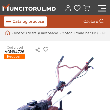
Catalog produse
Căutare
- Motocultoare și motosape
- Motocultoare benzină
- Mot
Cod articol:
VOM84726
Reduceri