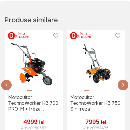
Produse similare
Motocultor
Motocultor
TechnoWorker HB 700
TechnoWorker HB 750
PRO-M + freza
S + freza
(VOR58658)
4999
7995
lei
lei
Art:
VOR58657
Art:
VOR57476