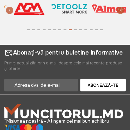
Abonați-vă pentru buletine informative
Primiți actualizări prin e-mail despre cele mai recente produse
și oferte
ABONEAZĂ-TE
“Misiunea noastră - Atingem cel mai bun echilibru