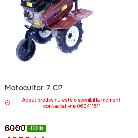
Motocultor 7 CP
Acest produs nu este disponibil la moment,
contactați-ne 060411511
6000
-1301lei