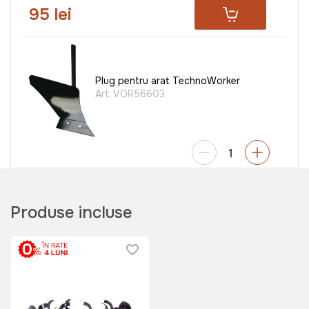
95 lei
Plug pentru arat TechnoWorker
Art:
VOR56603
350 lei
Produse incluse
Cultivator / Prasitoare
TechnoWorker
Art:
VOR56611