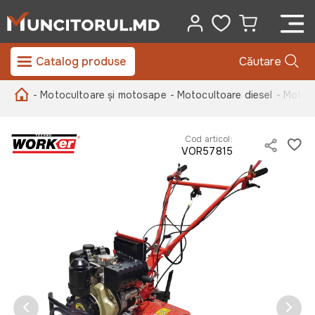
Catalog produse
Căutare
- Motocultoare și motosape
- Motocultoare diesel
- Motoc
Cod articol:
VOR57815