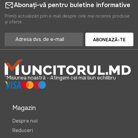
Abonați-vă pentru buletine informative
Primiți actualizări prin e-mail despre cele mai recente produse
și oferte
ABONEAZĂ-TE
“Misiunea noastră - Atingem cel mai bun echilibru
Magazin
Despre noi
Reduceri