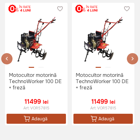
Set schimbarea ulei Villager
Art:
050940
125 lei
Motocultor motorină
Motocultor motorină
TechnoWorker 100 DE
TechnoWorker 100 DE
+ freză
+ freză
11499
11499
lei
lei
Art:
VOR57815
Art:
VOR57815
Adaugă
Adaugă