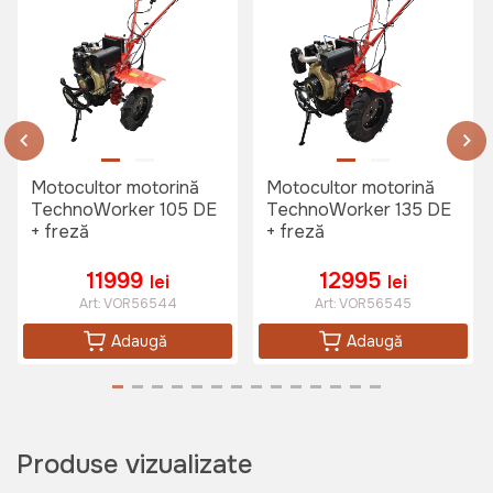
Remorca pentru motocultor
Detoolz (Extensie laterala)
Art:
DZ-M148
Motocultor motorină
Motocultor motorină
7500 lei
TechnoWorker 105 DE
TechnoWorker 135 DE
+ freză
+ freză
5999 lei
11999
12995
lei
lei
Art:
VOR56544
Art:
VOR56545
Semanatoare pentru motocultor
DKD (3 rinduri)
Adaugă
Adaugă
Art:
VOR57038
Produse vizualizate
2950 lei