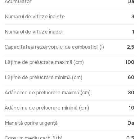
Acumulator
Da
Numărul de viteze înainte
3
Numărul de viteze înapoi
1
Capacitatea rezervorului de combustibil (l)
2.5
Lățime de prelucrare maximă (cm)
100
Lățime de prelucrare minimă (cm)
60
Adâncime de prelucrare maximă (сm)
30
Adâncime de prelucrare minimă (сm)
10
Manetă oprire urgență
Da
Consum mediu carb. (l/h)
0,5