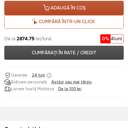
ADAUGĂ ÎN COȘ
CUMPĂRĂ ÎNTR-UN CLICK
De la
2874.75
lei/lună
0%
4luni
CUMPĂRAȚI ÎN RATE / CREDIT
Garanție
24 luni
Ridicare personală
Astăzi sau mai târziu
Livrare toată Moldova
De la 100 lei