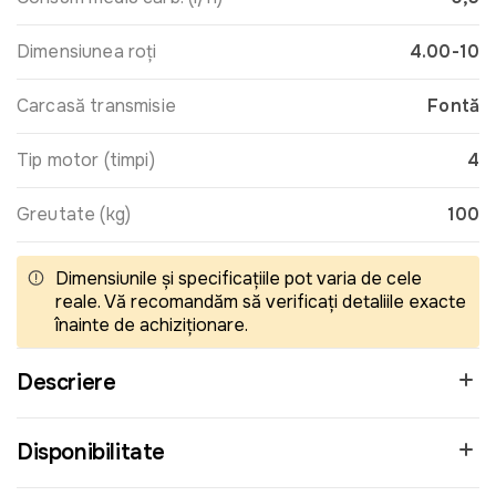
Dimensiunea roți
4.00-10
Carcasă transmisie
Fontă
Tip motor (timpi)
4
Greutate (kg)
100
Dimensiunile și specificațiile pot varia de cele
reale. Vă recomandăm să verificați detaliile exacte
înainte de achiziționare.
Descriere
Disponibilitate