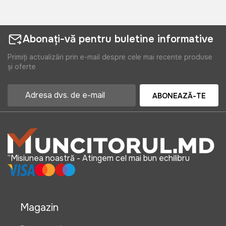
Abonați-vă pentru buletine informative
Primiți actualizări prin e-mail despre cele mai recente produse
și oferte
ABONEAZĂ-TE
“Misiunea noastră - Atingem cel mai bun echilibru
Magazin