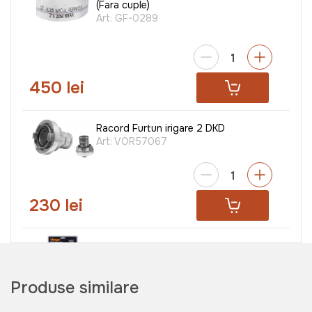
(Fara cuple)
Art:
GF-0289
450 lei
Racord Furtun irigare 2 DKD
Art:
VOR57067
230 lei
Set schimbarea ulei Villager
Art:
050940
Produse similare