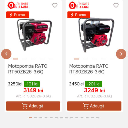
125 lei
Promo
Promo
Motopompa RATO
Motopompa RATO
RT50ZB26-3.6Q
RT80ZB26-3.6Q
3250
lei
-101
lei
3450
lei
-201
lei
3149
3249
lei
lei
Art:
RT50ZB26-3.6Q
Art:
RT80ZB26-3.6Q
Adaugă
Adaugă