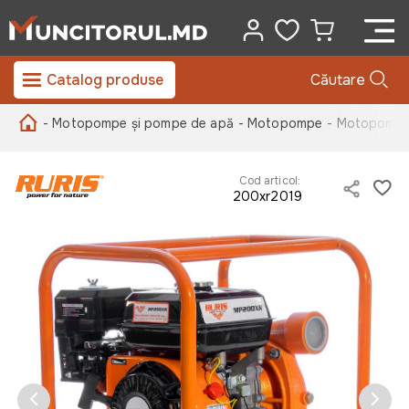
Catalog produse
Căutare
- Motopompe și pompe de apă
- Motopompe
- Motopompa 
Cod articol:
200xr2019