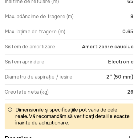
Inaltime de refulare (m)
65
Max. adâncime de tragere (m)
8
Max. lațime de tragere (m)
0.65
Sistem de amortizare
Amortizoare cauciuc
Sistem aprindere
Electronic
Diametru de aspirație / ieșire
2” (50 mm)
Greutate neta (kg)
26
Dimensiunile și specificațiile pot varia de cele
reale. Vă recomandăm să verificați detaliile exacte
înainte de achiziționare.