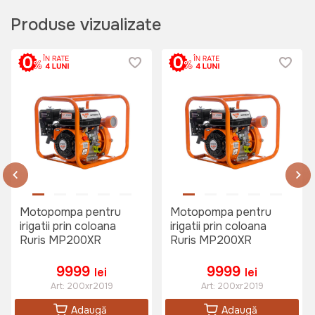
Produse vizualizate
Motopompa pentru
Motopompa pentru
irigatii prin coloana
irigatii prin coloana
Ruris MP200XR
Ruris MP200XR
9999
9999
lei
lei
Art:
200xr2019
Art:
200xr2019
Adaugă
Adaugă