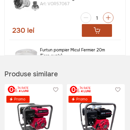
Art:
VOR57067
230 lei
Furtun pompier Micul Fermier 20m
(Fara cuple)
Art:
GF-0289
Produse similare
450 lei
Promo
Promo