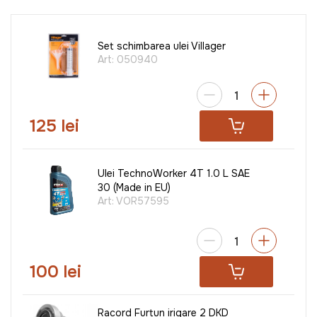
Set schimbarea ulei Villager
Art:
050940
125 lei
Ulei TechnoWorker 4T 1.0 L SAE
30 (Made in EU)
Art:
VOR57595
100 lei
Racord Furtun irigare 2 DKD