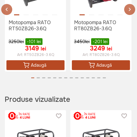
Motopompa RATO
Motopompa RATO
RT50ZB26-3.6Q
RT80ZB26-3.6Q
3250
lei
-101
lei
3450
lei
-201
lei
3149
3249
lei
lei
Art:
RT50ZB26-3.6Q
Art:
RT80ZB26-3.6Q
Adaugă
Adaugă
Produse vizualizate