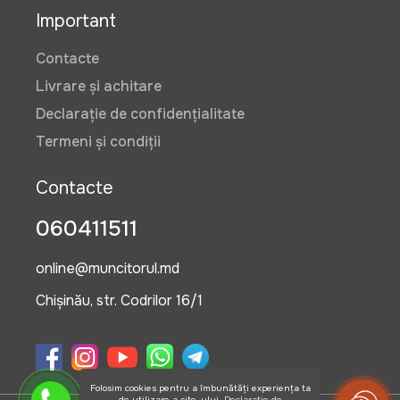
Important
Contacte
Livrare și achitare
Declarație de confidențialitate
Termeni și condiții
Contacte
060411511
online@muncitorul.md
Chișinău, str. Codrilor 16/1
Folosim cookies pentru a îmbunătăți experiența ta
de utilizare a site-ului.
Declarație de