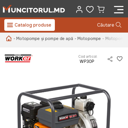
Catalog produse
Căutare
- Motopompe și pompe de apă
- Motopompe
- Motopomp
Cod articol:
WP30P