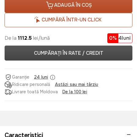
ADAUGĂ ÎN COȘ
CUMPĂRĂ ÎNTR-UN CLICK
De la
1112.5
lei/lună
0%
4luni
CUMPĂRAȚI ÎN RATE / CREDIT
Garanție
24 luni
Ridicare personală
Astăzi sau mai târziu
Livrare toată Moldova
De la 100 lei
Caracteristici