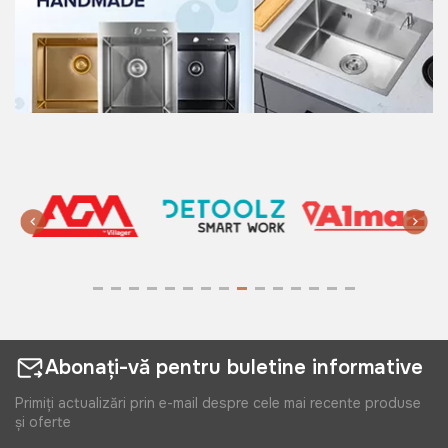
Abonați-vă pentru buletine informative
Primiți actualizări prin e-mail despre cele mai recente produse
și oferte