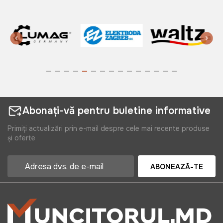
Abonați-vă pentru buletine informative
Primiți actualizări prin e-mail despre cele mai recente produse
și oferte
ABONEAZĂ-TE