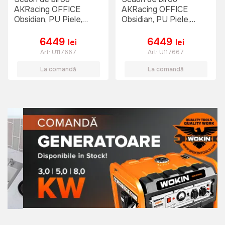
AKRacing OFFICE
AKRacing OFFICE
Obsidian, PU Piele,
Obsidian, PU Piele,
Negru
Negru
6449
6449
lei
lei
Art:
U117667
Art:
U117667
La comandă
La comandă