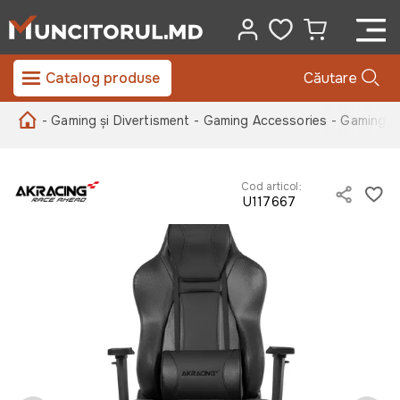
Catalog produse
Căutare
- Gaming și Divertisment
- Gaming Accessories
- Gaming C
Cod articol:
U117667