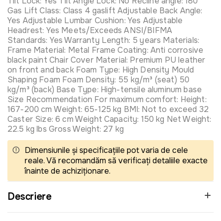
Tilt Lock: Yes Tilt Angle Lock: No Recline angle: 180°
Gas Lift Class: Class 4 gaslift Adjustable Back Angle:
Yes Adjustable Lumbar Cushion: Yes Adjustable
Headrest: Yes Meets/Exceeds ANSI/BIFMA
Standards: Yes Warranty Length: 5 years Materials:
Frame Material: Metal Frame Coating: Anti corrosive
black paint Chair Cover Material: Premium PU leather
on front and back Foam Type: High Density Mould
Shaping Foam Foam Density: 55 kg/m³ (seat) 50
kg/m³ (back) Base Type: High-tensile aluminum base
Size Recommendation For maximum comfort: Height:
167-200 cm Weight: 65-125 kg BMI: Not to exceed 32
Caster Size: 6 cm Weight Capacity: 150 kg Net Weight:
22.5 kg lbs Gross Weight: 27 kg
Dimensiunile și specificațiile pot varia de cele
reale. Vă recomandăm să verificați detaliile exacte
înainte de achiziționare.
Descriere