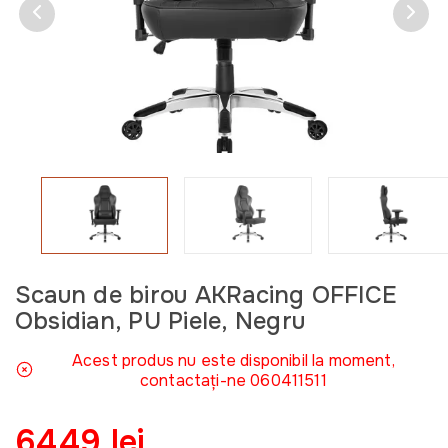
Scaun de birou AKRacing OFFICE
Obsidian, PU Piele, Negru
Acest produs nu este disponibil la moment,
contactați-ne 060411511
6449 lei