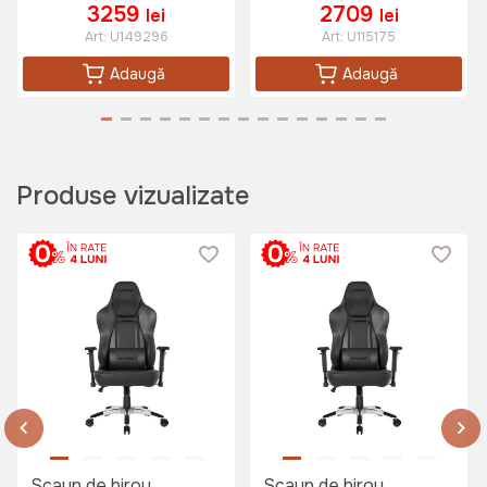
3259
2709
lei
lei
Art:
U149296
Art:
U115175
Adaugă
Adaugă
Produse vizualizate
Scaun de birou
Scaun de birou