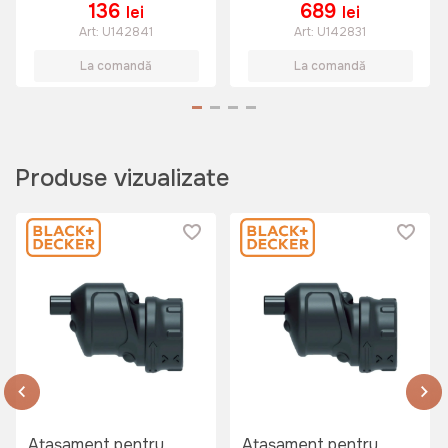
136
689
lei
lei
Art:
U142841
Art:
U142831
La comandă
La comandă
Produse vizualizate
Atașament pentru
Atașament pentru