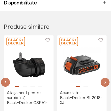
Disponibilitate
Produse similare
Atașament pentru
Acumulator
șurubelniță
Black+Decker BL2018-
Black+Decker CSRA1-
XJ
XJ