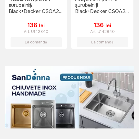
șurubelniță
șurubelniță
Black+Decker CSOA2-
Black+Decker CSOA2-
XJ
XJ
136
136
lei
lei
Art:
U142840
Art:
U142840
La comandă
La comandă