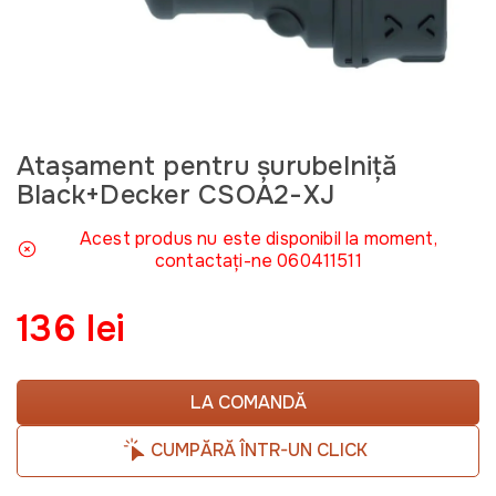
Atașament pentru șurubelniță
Black+Decker CSOA2-XJ
Acest produs nu este disponibil la moment,
contactați-ne 060411511
136 lei
LA COMANDĂ
CUMPĂRĂ ÎNTR-UN CLICK