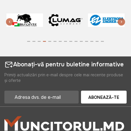
Abonați-vă pentru buletine informative
Primiți actualizări prin e-mail despre cele mai recente produse
și oferte
ABONEAZĂ-TE