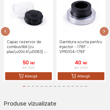
Capac rezervor de
Garnitura scurta pentru
combustibil (cu
injector - 178F -
plas\u00c4\u0083) -
VM0104-178F
178F VM0003-178F
50
40
lei
lei
Art:
3125
Art:
2343
Adaugă
Adaugă
Produse vizualizate