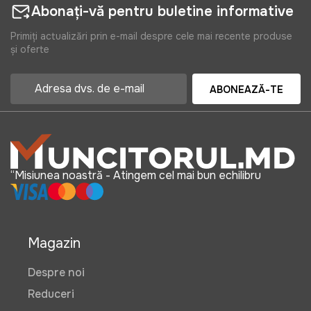
Abonați-vă pentru buletine informative
Primiți actualizări prin e-mail despre cele mai recente produse
și oferte
ABONEAZĂ-TE
“Misiunea noastră - Atingem cel mai bun echilibru
Magazin
Despre noi
Reduceri