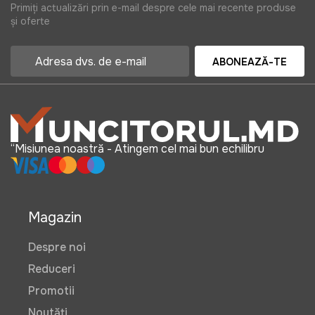
Primiți actualizări prin e-mail despre cele mai recente produse
și oferte
ABONEAZĂ-TE
“Misiunea noastră - Atingem cel mai bun echilibru
Magazin
Despre noi
Reduceri
Promotii
Noutăți