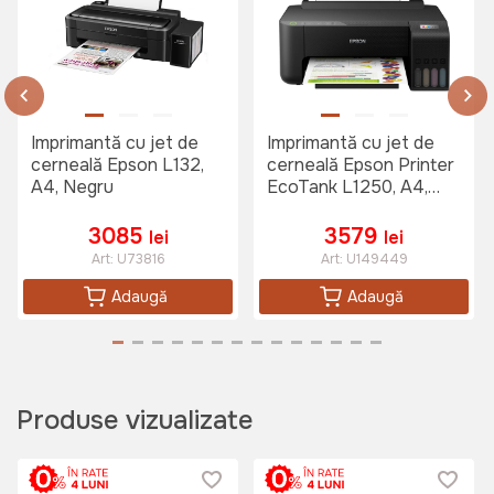
Imprimantă cu jet de
Imprimantă cu jet de
cerneală Epson L132,
cerneală Epson Printer
A4, Negru
EcoTank L1250, A4,
Negru
3085
3579
lei
lei
Art:
U73816
Art:
U149449
Adaugă
Adaugă
Produse vizualizate