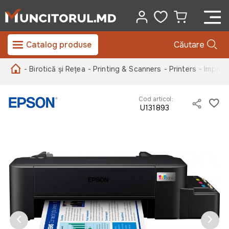
Catalog produse
Căutare
- Birotică și Rețea
- Printing & Scanners
- Printers
- Imprim
Cod articol:
U131893