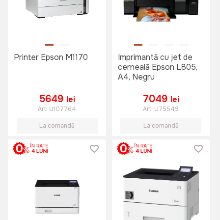
Printer Epson M1170
Imprimantă cu jet de
cerneală Epson L805,
A4, Negru
5649
7049
lei
lei
Art:
U107764
Art:
U75549
La comandă
La comandă