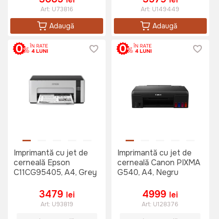
Art:
U73816
Art:
U149449
Adaugă
Adaugă
Imprimantă cu jet de
Imprimantă cu jet de
cerneală Epson
cerneală Canon PIXMA
C11CG95405, A4, Grey
G540, A4, Negru
3479
4999
lei
lei
Art:
U93819
Art:
U128376