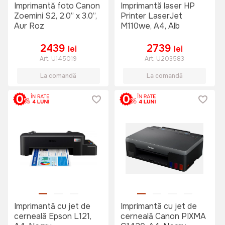
Imprimantă foto Canon
Imprimantă laser HP
Zoemini S2, 2.0” x 3.0”,
Printer LaserJet
Aur Roz
M110we, A4, Alb
2439
2739
lei
lei
Art:
U145019
Art:
U203583
La comandă
La comandă
Imprimantă cu jet de
Imprimantă cu jet de
cerneală Epson L121,
cerneală Canon PIXMA