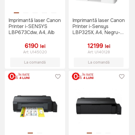
Imprimantă laser Canon
Imprimantă laser Canon
Printer i-SENSYS
Printer i-Sensys
LBP673Cdw, A4, Alb
LBP325X, A4, Negru-
Alb
6190
12199
lei
lei
Art:
U145020
Art:
U140128
La comandă
La comandă