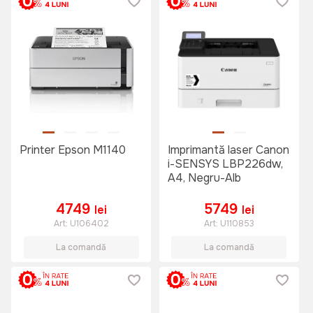
Printer Epson M1140
Imprimantă laser Canon
i-SENSYS LBP226dw,
A4, Negru-Alb
4749
5749
lei
lei
Art:
U106402
Art:
U110853
La comandă
La comandă