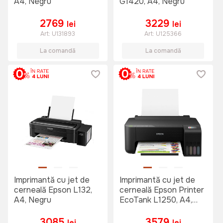
A4, Negru
G1420, A4, Negru
2769
3229
lei
lei
Art:
U131893
Art:
U125366
La comandă
La comandă
Imprimantă cu jet de
Imprimantă cu jet de
cerneală Epson L132,
cerneală Epson Printer
A4, Negru
EcoTank L1250, A4,
Negru
3085
3579
lei
lei