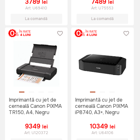
3789
7489
lei
lei
Art:
U69410
Art:
U75553
La comandă
La comandă
Imprimantă cu jet de
Imprimantă cu jet de
cerneală Canon PIXMA
cerneală Canon PIXMA
TR150, A4, Negru
iP8740, A3+, Negru
9349
10349
lei
lei
Art:
U120372
Art:
U64106