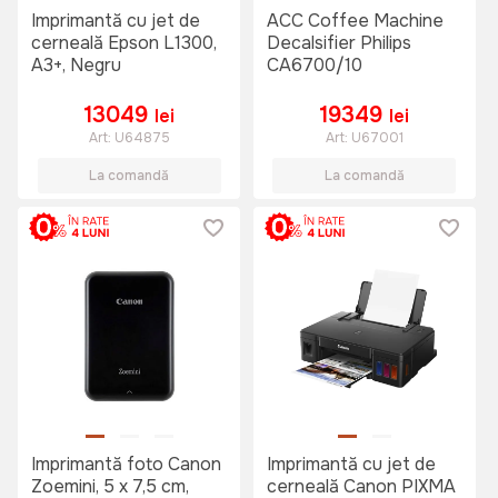
Imprimantă cu jet de
ACC Coffee Machine
cerneală Epson L1300,
Decalsifier Philips
A3+, Negru
CA6700/10
13049
19349
lei
lei
Art:
U64875
Art:
U67001
La comandă
La comandă
Imprimantă foto Canon
Imprimantă cu jet de
Zoemini, 5 x 7,5 cm,
cerneală Canon PIXMA