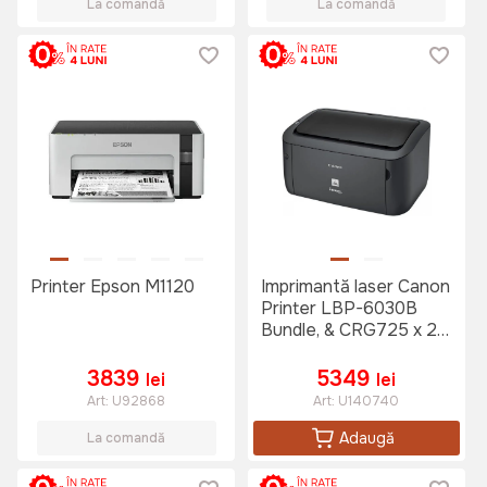
La comandă
La comandă
Printer Epson M1120
Imprimantă laser Canon
Printer LBP-6030B
Bundle, & CRG725 x 2
pcs, A4, Negru
3839
5349
lei
lei
Art:
U92868
Art:
U140740
Adaugă
La comandă