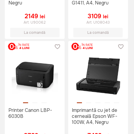
Negru
G1411, A4, Negru
2149
3109
lei
lei
Art:
U90062
Art:
U108043
La comandă
La comandă
Printer Canon LBP-
Imprimantă cu jet de
6030B
cerneală Epson WF-
100W, A4, Negru