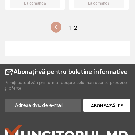
La comandă
La comandă
1
2
Abonați-vă pentru buletine informative
Primiți actualizări prin e-mail despre cele mai recente produse
și oferte
ABONEAZĂ-TE