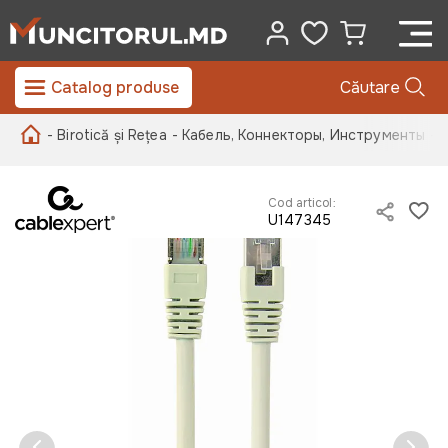
Catalog produse
Căutare
- Birotică și Rețea
- Кабель, Коннекторы, Инструменты
- 
Cod articol:
U147345