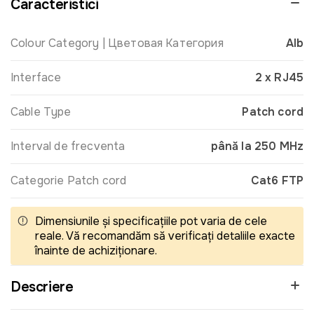
Caracteristici
Colour Category | Цветовая Категория
Alb
Interface
2 x RJ45
Cable Type
Patch cord
Interval de frecventa
până la 250 MHz
Categorie Patch cord
Cat6 FTP
Dimensiunile și specificațiile pot varia de cele
reale. Vă recomandăm să verificați detaliile exacte
înainte de achiziționare.
Descriere