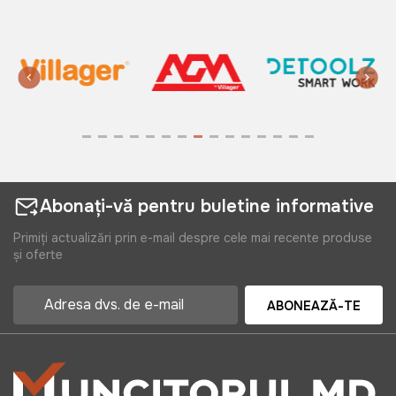
Abonați-vă pentru buletine informative
Primiți actualizări prin e-mail despre cele mai recente produse
și oferte
ABONEAZĂ-TE