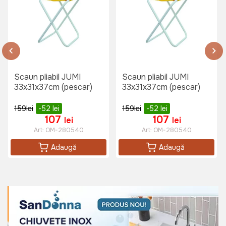
Scaun pliabil JUMI
Scaun pliabil JUMI
33x31x37cm (pescar)
33x31x37cm (pescar)
159
lei
-52
lei
159
lei
-52
lei
107
107
lei
lei
Art:
OM-280540
Art:
OM-280540
Adaugă
Adaugă