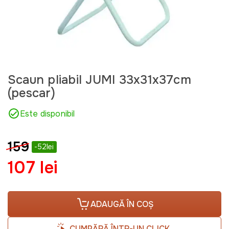
Scaun pliabil JUMI 33x31x37cm
(pescar)
Este disponibil
159
-52lei
107 lei
ADAUGĂ ÎN COȘ
CUMPĂRĂ ÎNTR-UN CLICK