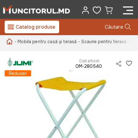
Catalog produse
Căutare
- Mobila pentru casă și terasă
- Scaune pentru terasă
- Sc
Cod articol:
OM-280540
Reduceri