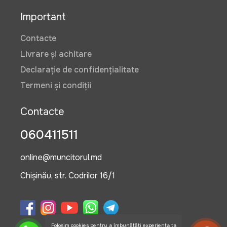
Important
Contacte
Livrare și achitare
Declarație de confidențialitate
Termeni și condiții
Contacte
060411511
online@muncitorul.md
Chișinău, str. Codrilor 16/1
Folosim cookies pentru a îmbunătăți experiența ta