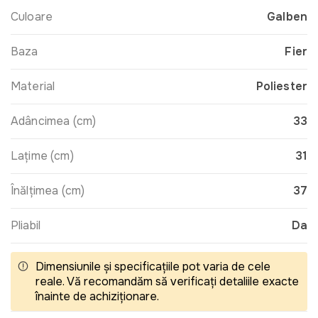
Culoare
Galben
Baza
Fier
Material
Poliester
Adâncimea (cm)
33
Lațime (cm)
31
Înălțimea (cm)
37
Pliabil
Da
Dimensiunile și specificațiile pot varia de cele
reale. Vă recomandăm să verificați detaliile exacte
înainte de achiziționare.