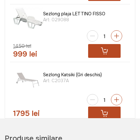
Sezlong plaja LETTINO FISSO
Art:
029088
1450 lei
999 lei
Sezlong Katsiki (Gri deschis)
Art:
C2037A
1795 lei
Produse similare
Șezlong PARADISE BEACH