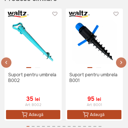
Art:
C2099
1795 lei
Sezlong - Hamac Waltz
Philadelphia
Art:
H1005
Suport pentru umbrela
Suport pentru umbrela
B002
B001
1995 lei
35
95
lei
lei
Art:
B002
Art:
B001
Sezlong KATSIKI Gri inchis
Adaugă
Adaugă
Art:
C2037G