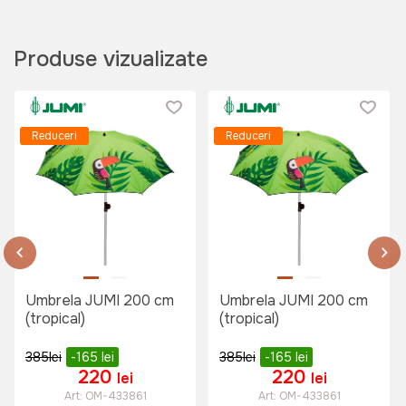
Produse vizualizate
1999 lei
Reduceri
Reduceri
Umbrela JUMI 200 cm
Umbrela JUMI 200 cm
(tropical)
(tropical)
385
lei
-165
lei
385
lei
-165
lei
220
220
lei
lei
Art:
OM-433861
Art:
OM-433861