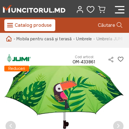
Catalog produse
Căutare
- Mobila pentru casă și terasă
- Umbrele
- Umbrela JUMI 20
Cod articol:
OM-433861
Reduceri