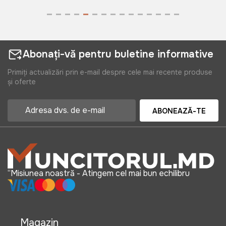
Abonați-vă pentru buletine informative
Primiți actualizări prin e-mail despre cele mai recente produse
și oferte
ABONEAZĂ-TE
“Misiunea noastră - Atingem cel mai bun echilibru
Magazin