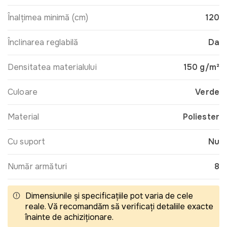
Înalțimea minimă (cm)
120
Înclinarea reglabilă
Da
Densitatea materialului
150 g/m²
Culoare
Verde
Material
Poliester
Cu suport
Nu
Număr armături
8
Dimensiunile și specificațiile pot varia de cele
reale. Vă recomandăm să verificați detaliile exacte
înainte de achiziționare.