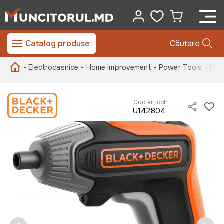
Catalog produse
Căutare
- Electrocasnice
- Home Improvement
- Power Tools
- Maș
Cod articol:
U142804