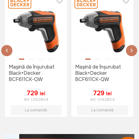
Mașină de înşurubat
Mașină de înşurubat
Black+Decker
Black+Decker
BCF611CK-QW
BCF611CK-QW
729
729
lei
lei
Art:
U142804
Art:
U142804
La comandă
La comandă