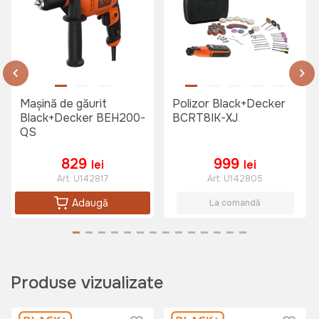
Mașină de găurit
Polizor Black+Decker
Black+Decker BEH200-
BCRT8IK-XJ
QS
829
999
lei
lei
Art:
U142817
Art:
U142805
Adaugă
La comandă
Produse vizualizate