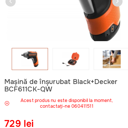
Mașină de înşurubat Black+Decker
BCF611CK-QW
Acest produs nu este disponibil la moment,
contactați-ne 060411511
729 lei