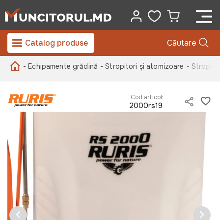
Catalog produse
Căutare
- Echipamente grădină
- Stropitori și atomizoare
- Stropito
Cod articol:
2000rs19