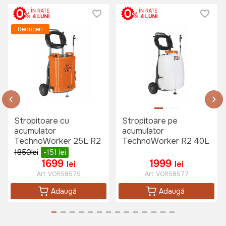
Reduceri
Stropitoare cu
Stropitoare pe
acumulator
acumulator
TechnoWorker 25L R2
TechnoWorker R2 40L
1850
lei
-151
lei
1699
1999
lei
lei
Art:
VOR58575
Art:
VOR58577
Adaugă
Adaugă