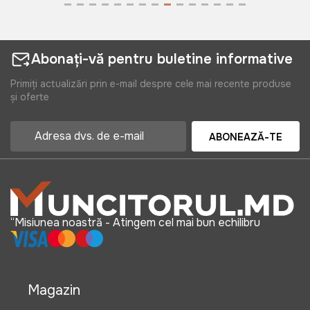
Abonați-vă pentru buletine informative
Primiți actualizări prin e-mail despre cele mai recente produse
și oferte
ABONEAZĂ-TE
“Misiunea noastră - Atingem cel mai bun echilibru
Magazin