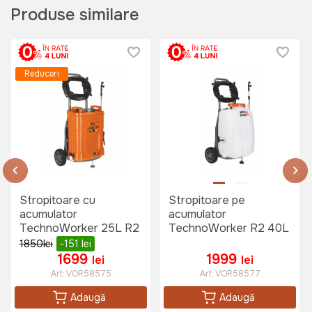
Produse similare
Art:
TT-MP
Reduceri
169 lei
Stropitoare cu
Stropitoare pe
acumulator
acumulator
TechnoWorker 25L R2
TechnoWorker R2 40L
1850
lei
-151
lei
1699
1999
lei
lei
Art:
VOR58575
Art:
VOR58577
Adaugă
Adaugă