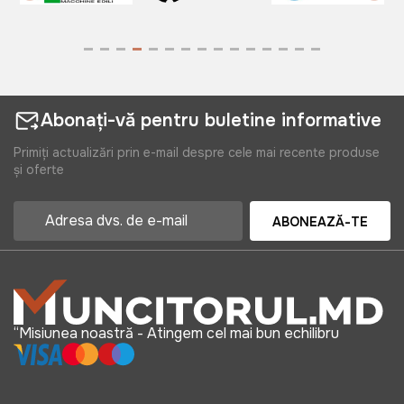
Abonați-vă pentru buletine informative
Primiți actualizări prin e-mail despre cele mai recente produse
și oferte
ABONEAZĂ-TE
“Misiunea noastră - Atingem cel mai bun echilibru