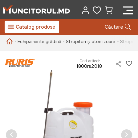
Catalog produse
Căutare
- Echipamente grădină
- Stropitori și atomizoare
- Stropito
Cod articol:
1800rs2018