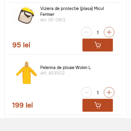
Viziera de protectie (plasa) Micul
Fermier
Art:
GF-0813
95 lei
Pelerina de ploaie Wokin L
Art:
453002
199 lei
Masca dubla de protectie TATTA
TT-MP