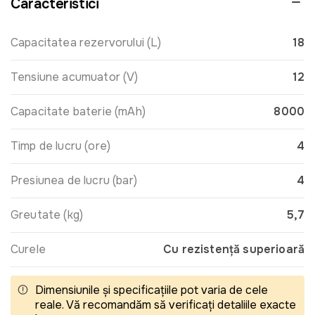
Caracteristici
Capacitatea rezervorului (L)
18
Tensiune acumuator (V)
12
Capacitate baterie (mAh)
8000
Timp de lucru (ore)
4
Presiunea de lucru (bar)
4
Greutate (kg)
5,7
Curele
Cu rezistență superioară
Dimensiunile și specificațiile pot varia de cele
reale. Vă recomandăm să verificați detaliile exacte