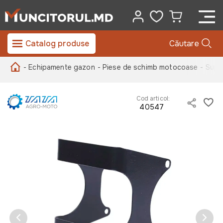
Catalog produse
Căutare
- Echipamente gazon
- Piese de schimb motocoase
- Supo
Cod articol:
40547