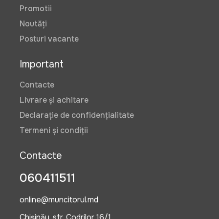
Promotii
Noutăți
Posturi vacante
Important
Contacte
Livrare și achitare
Declarație de confidențialitate
Termeni și condiții
Contacte
060411511
online@muncitorul.md
Chișinău, str. Codrilor 16/1