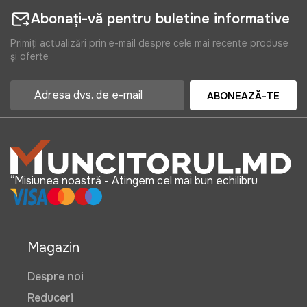
Abonați-vă pentru buletine informative
Primiți actualizări prin e-mail despre cele mai recente produse
și oferte
ABONEAZĂ-TE
“Misiunea noastră - Atingem cel mai bun echilibru
Magazin
Despre noi
Reduceri