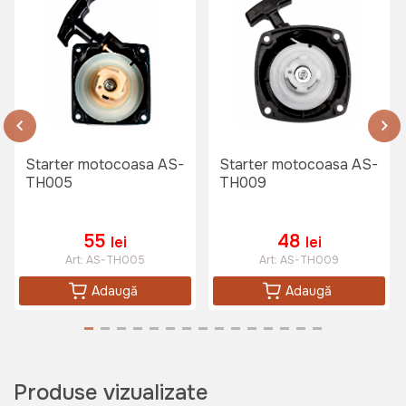
Starter motocoasa AS-
Starter motocoasa AS-
TH005
TH009
55
48
lei
lei
Art:
AS-TH005
Art:
AS-TH009
Adaugă
Adaugă
Produse vizualizate