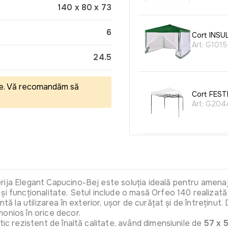
140 x 80 x 73
6
Cort INSU
Art:
G1015
24.5
eale. Vă recomandăm să
Cort FESTI
Art:
G204
Balansoa
Art:
C100
ja Elegant Capucino-Bej este soluția ideală pentru amenajare
i funcționalitate. Setul include o masă Orfeo 140 realizată d
ntă la utilizarea în exterior, ușor de curățat și de întreținut.
onios în orice decor.
Balansoar 
tic rezistent de înaltă calitate, având dimensiunile de
57 x 
cu dungi a