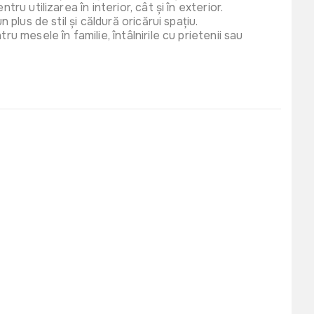
u utilizarea în interior, cât și în exterior.
plus de stil și căldură oricărui spațiu.
u mesele în familie, întâlnirile cu prietenii sau
995 lei
nflabila 300 x76
 3276 BLUESEA
T3276B
1450 lei
laja LETTINO
999 lei
88