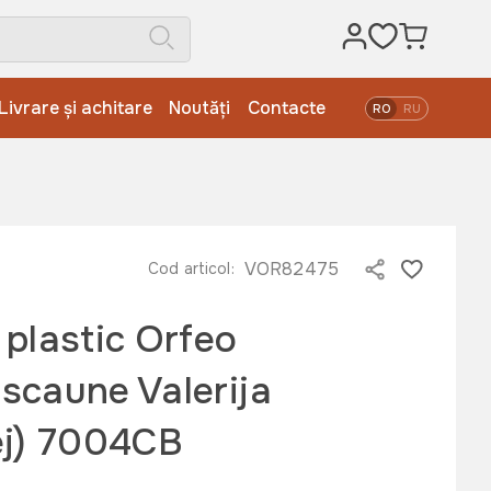
Livrare și achitare
Noutăți
Contacte
RO
RU
j) 7004CB
VOR82475
Cod articol:
plastic Orfeo
 scaune Valerija
ej) 7004CB