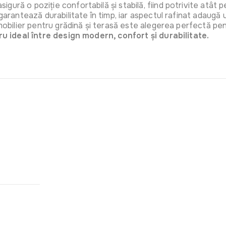
ă o poziție confortabilă și stabilă, fiind potrivite atât pentr
Art:
C1077
arantează durabilitate în timp, iar aspectul rafinat adaugă un 
mobilier pentru grădină și terasă este alegerea perfectă pentr
ru ideal între design modern, confort și durabilitate.
Piscina go
cm HECHT
Art:
HECH
Sezlong p
FISSO
Art:
0290