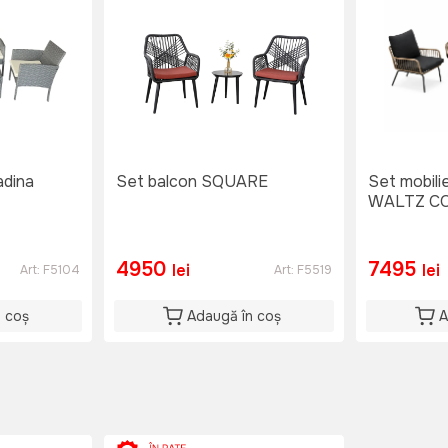
adina
Set balcon SQUARE
Set mobili
WALTZ C
4950
7495
lei
lei
Art:
F5104
Art:
F5519
n coș
Adaugă în coș
A