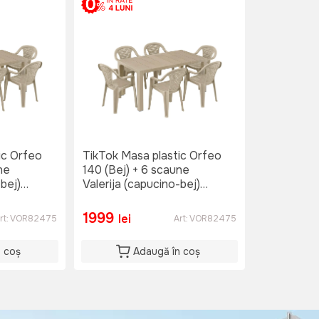
ic Orfeo
TikTok Masa plastic Orfeo
ne
140 (Bej) + 6 scaune
-bej)
Valerija (capucino-bej)
7004CB
1999
lei
rt:
VOR82475
Art:
VOR82475
n coș
Adaugă în coș