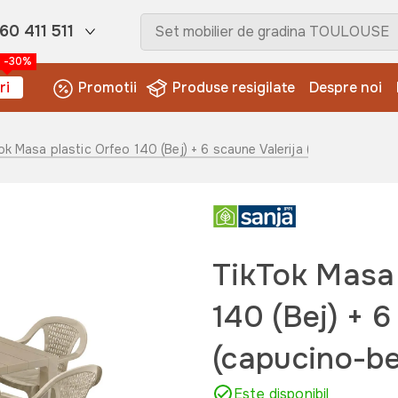
60 411 511
-30%
ri
Promotii
Produse resigilate
Despre noi
ok Masa plastic Orfeo 140 (Bej) + 6 scaune Valerija (capucino-be
TikTok Masa 
140 (Bej) + 6
(capucino-b
Este disponibil