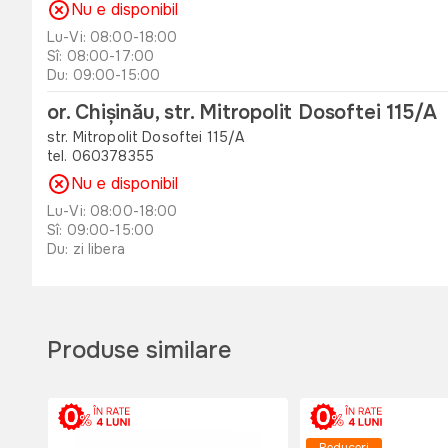
Nu e disponibil
Lu-Vi: 08:00-18:00
Sî: 08:00-17:00
Du: 09:00-15:00
or. Chișinău, str. Mitropolit Dosoftei 115/A
str. Mitropolit Dosoftei 115/A
tel. 060378355
Nu e disponibil
Lu-Vi: 08:00-18:00
Sî: 09:00-15:00
Du: zi libera
or. Orhei , str. Unirii 49 B
str. Unirii 49 B
tel. 060311173
Produse similare
Nu e disponibil
Lu-Vi: 08:00-18:00
Sî: 08:00-17:00
Du: 08:00-15:00