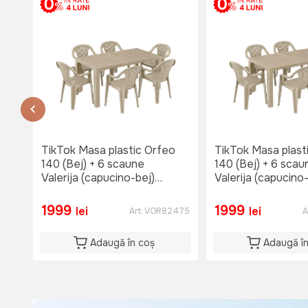
Lu-Vi: 08:00-18:30
Sî: 08:00-17:00
Du: 08:00-15:00
or.Causeni , str. 31 August 1
str. 31 August 1
тел. 060653777
Nu e disponibil
Lu-Vi: 08:00-18:00
Si: 08:00 - 15:00
TikTok Masa plastic Orfeo
TikTok Masa plast
Du: 08:00 - 15:00
140 (Bej) + 6 scaune
140 (Bej) + 6 scau
Valerija (capucino-bej)
Valerija (capucino
7004CB
7004CB
1999
1999
lei
lei
Art:
VOR82475
A
Adaugă în coș
Adaugă î