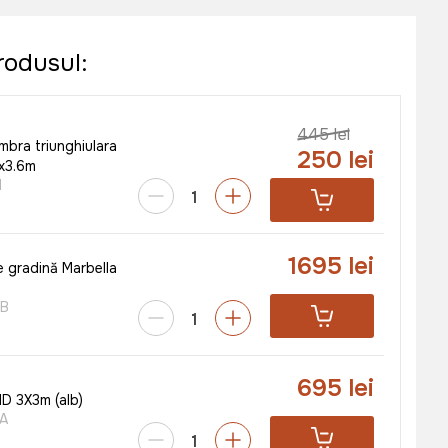
rodusul:
445 lei
mbra triunghiulara
250 lei
x3.6m
1
1695 lei
 gradină Marbella
3B
695 lei
D 3X3m (alb)
A