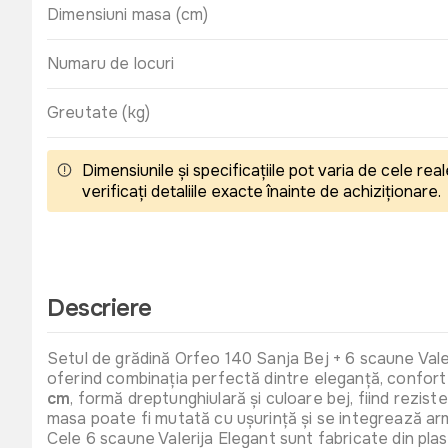
Dimensiuni masa (cm)
Numaru de locuri
Greutate (kg)
Dimensiunile și specificațiile pot varia de cele r
verificați detaliile exacte înainte de achiziționare.
Descriere
Setul de grădină Orfeo 140 Sanja Bej + 6 scaune Valeri
oferind combinația perfectă dintre eleganță, confort ș
cm
, formă dreptunghiulară și culoare bej, fiind reziste
masa poate fi mutată cu ușurință și se integrează arm
Cele 6 scaune Valerija Elegant sunt fabricate din plas