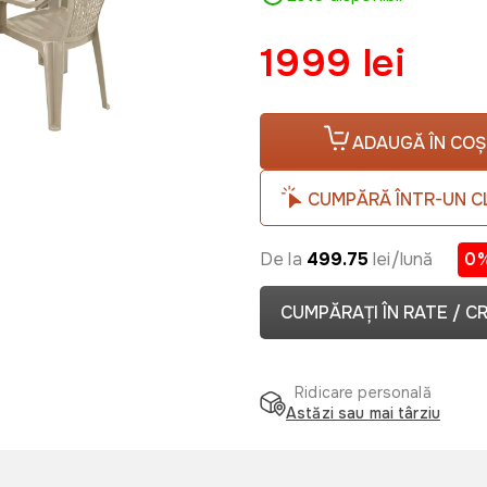
1999 lei
ADAUGĂ ÎN COȘ
CUMPĂRĂ ÎNTR-UN C
De la
499.75
lei/lună
0
CUMPĂRAȚI ÎN RATE / C
Ridicare personală
Astăzi sau mai târziu