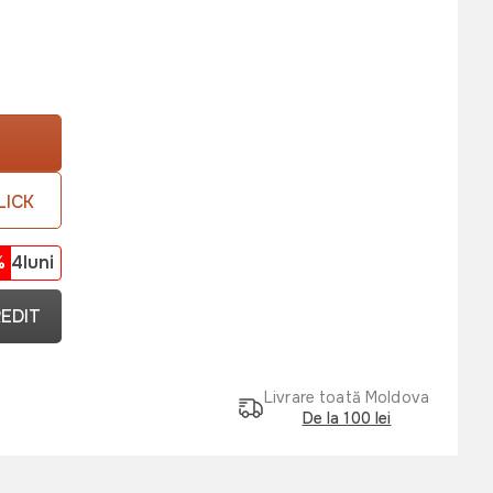
LICK
%
4luni
REDIT
Livrare toată Moldova
De la 100 lei