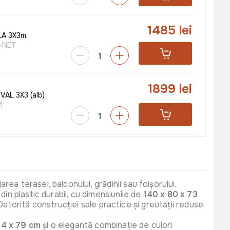
1485 lei
LA 3X3m
-NET
1899 lei
VAL 3X3 (alb)
4
1595 lei
r RODOS
6
a terasei, balconului, grădinii sau foișorului,
in plastic durabil, cu dimensiunile de
140 x 80 x 73
 Datorită construcției sale practice și greutății reduse,
2999 lei
Lefkada (Cafeniu
2799 lei
54 x 79 cm
și o elegantă combinație de culori
lbe)