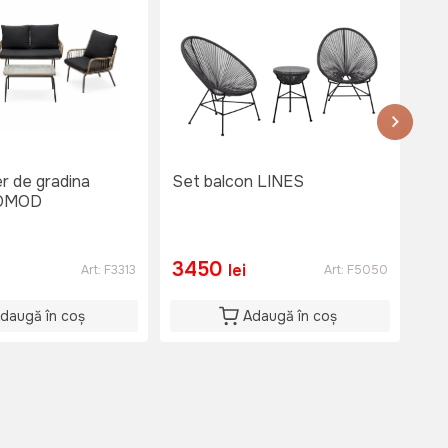
er de gradina
Set balcon LINES
Set
OMOD
3450
7
lei
Art:
F3313
Art:
F5050
daugă în coș
Adaugă în coș