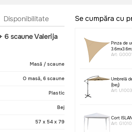
Se cumpăra cu p
Disponibilitate
+ 6 scaune Valerija
Pinza de u
3.6mx3.6m
Art:
G000
Masă / scaune
O masă, 6 scaune
Umbrelă de
(bej)
Art:
U100
Plastic
Bej
Cort ISLAN
57 x 54 x 79
Art:
G1010