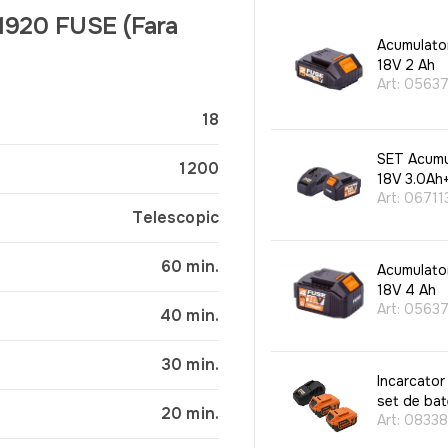
 1920 FUSE (Fara
Acumulator
18V 2 Ah
Art:
0563
18
SET Acumul
1200
18V 3.0Ah
Art:
06711
Telescopic
60 min.
Acumulator
18V 4 Ah
Art:
05637
40 min.
30 min.
Incarcator
set de bat
20 min.
Art:
0833