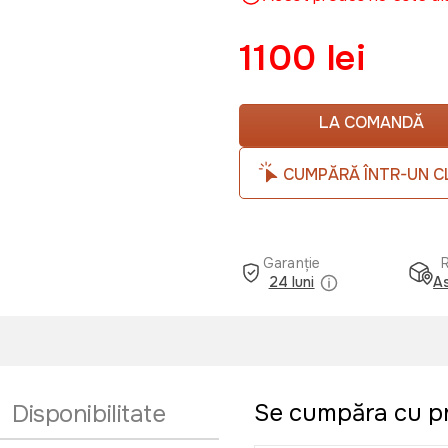
1100 lei
LA COMANDĂ
CUMPĂRĂ ÎNTR-UN C
Garanție
24 luni
As
Se cumpăra cu p
Disponibilitate