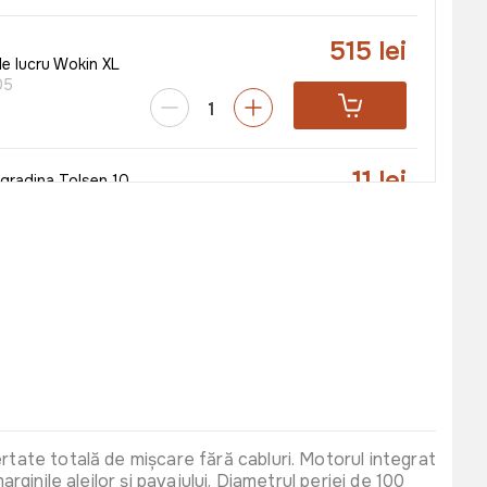
515 lei
e lucru Wokin XL
05
11 lei
gradina Tolsen 10
TA)
8016
8 lei
ntru urechi WOKIN
00
95 lei
rotectie fonica
rtate totală de mișcare fără cabluri. Motorul integrat
db
rginile aleilor și pavajului. Diametrul periei de 100
00