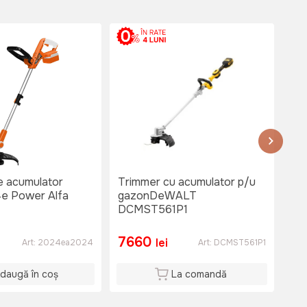
e acumulator
Trimmer cu acumulator p/u
Tr
4e Power Alfa
gazonDeWALT
Vi
DCMST561P1
(Fa
7660
1
lei
Art:
2024ea2024
Art:
DCMST561P1
daugă în coș
La comandă