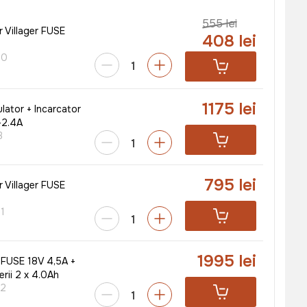
555 lei
 Villager FUSE
408 lei
70
1175 lei
ator + Incarcator
+2.4A
3
795 lei
 Villager FUSE
1
1995 lei
 FUSE 18V 4,5A +
erii 2 x 4.0Ah
82