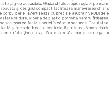
uste și greu accesibile. Ghidarul telescopic reglabil pe mai
a robustă și designul compact facilitează manevrarea chiar și 
pe corpul periei, avertizează cu precizie asupra nivelului de 
Manusi de 
prafețelor dure, și peria de plastic, potrivită pentru finisar
Gheare Mic
d schimbarea facilă a periei în câteva secunde. Greutatea re
Art:
GF-15
stantă și forța de frecare controlată protejează materialele 
pentru întreținerea rapidă și eficientă a marginilor de gazon 
Ochelari p
transparen
Art:
4551
Viziera de 
Micul Ferm
Art:
GF-08
Casti de p
Villager V