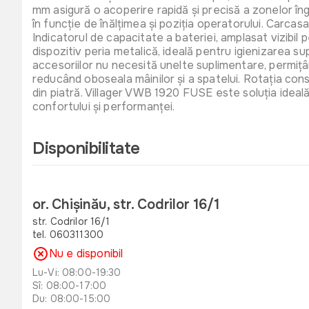
mm asigură o acoperire rapidă și precisă a zonelor îng
în funcție de înălțimea și poziția operatorului. Carcas
Indicatorul de capacitate a bateriei, amplasat vizibil 
dispozitiv peria metalică, ideală pentru igienizarea su
accesoriilor nu necesită unelte suplimentare, permițân
reducând oboseala mâinilor și a spatelui. Rotația con
din piatră. Villager VWB 1920 FUSE este soluția ideală 
confortului și performanței.
Disponibilitate
or. Chișinău, str. Codrilor 16/1
str. Codrilor 16/1
tel. 060311300
Nu e disponibil
Lu-Vi: 08:00-19:30
Sî: 08:00-17:00
Du: 08:00-15:00