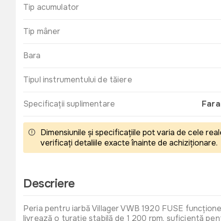
Tip acumulator
Tip mâner
Bara
Tipul instrumentului de tăiere
Specificații suplimentare
Fara
Dimensiunile și specificațiile pot varia de cele r
verificați detaliile exacte înainte de achiziționare.
Descriere
Peria pentru iarbă Villager VWB 1920 FUSE funcționeaz
livrează o turație stabilă de 1 200 rpm, suficientă pent