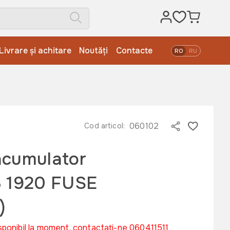
Livrare și achitare
Noutăți
Contacte
RO
RU
060102
Cod articol:
acumulator
B 1920 FUSE
)
sponibil la moment, contactați-ne 060411511