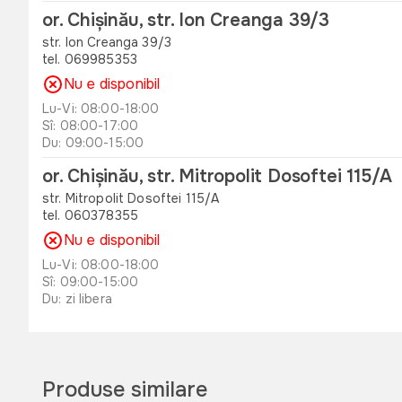
or. Chișinău, str. Ion Creanga 39/3
str. Ion Creanga 39/3
tel. 069985353
Nu e disponibil
Lu-Vi: 08:00-18:00
Sî: 08:00-17:00
Du: 09:00-15:00
or. Chișinău, str. Mitropolit Dosoftei 115/A
str. Mitropolit Dosoftei 115/A
tel. 060378355
Nu e disponibil
Lu-Vi: 08:00-18:00
Sî: 09:00-15:00
Du: zi libera
or. Orhei , str. Unirii 49 B
str. Unirii 49 B
tel. 060311173
Produse similare
Nu e disponibil