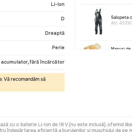
Li-Ion
Salopeta d
D
Art:
4529
Dreaptă
Perie
Manusi de 
(XL) (BUCA
Art:
VOR5
 acumulator,fără încărcător
eale. Vă recomandăm să
Dopuri pe
Art:
4570
Casti de p
ă cu o baterie Li-Ion de 18 V (nu este inclusă), oferind libe
Wokin 26
ru îndepărtarea eficientă a buruienilor și mușchiului de pe ma
Art:
4572