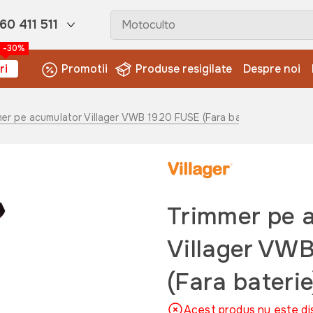
60 411 511
-30%
ri
Promotii
Produse resigilate
Despre noi
mer pe acumulator Villager VWB 1920 FUSE (Fara baterie)
Trimmer pe 
Villager VW
(Fara baterie
Acest produs nu este di