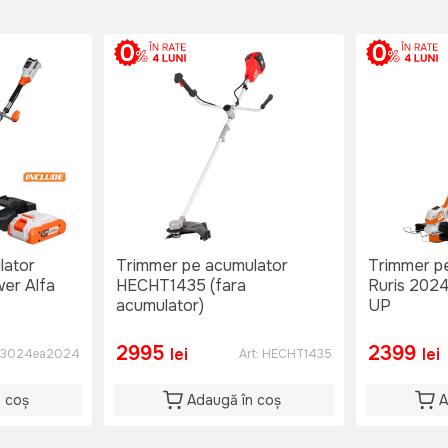
lator
Trimmer pe acumulator
Trimmer p
er Alfa
HECHT1435 (fara
Ruris 202
acumulator)
UP
2995
2399
lei
lei
3024ea2024
Art:
HECHT1435
n coș
Adaugă în coș
A