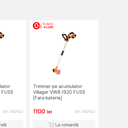
lator
Trimmer pe acumulator
0 FUSE
Villager VWB 1920 FUSE
(Fara baterie)
1100
lei
Art:
060102
Art:
060102
ndă
La comandă