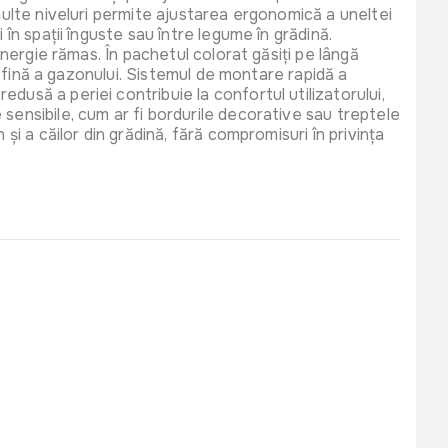
 multe niveluri permite ajustarea ergonomică a uneltei
în spații înguste sau între legume în grădină.
energie rămas. În pachetul colorat găsiți pe lângă
29 lei
gradina cu 4
ea fină a gazonului. Sistemul de montare rapidă a
ul Fermier
dusă a periei contribuie la confortul utilizatorului,
79
sensibile, cum ar fi bordurile decorative sau treptele
și a căilor din grădină, fără compromisuri în privința
35 lei
rotectie
ti Wokin
00
95 lei
protectie (plasa)
ier
13
115 lei
rotectie fonica
EM 19